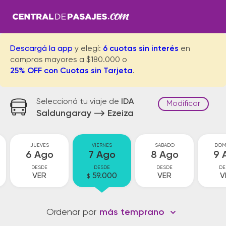
Descargá la app
y elegí:
6 cuotas sin interés
en
compras mayores a $180.000 o
25% OFF con Cuotas sin Tarjeta
.
Seleccioná tu viaje de
IDA
Modificar
Saldungaray
Ezeiza
JUEVES
VIERNES
SABADO
DOM
6 Ago
7 Ago
8 Ago
9 
DESDE
DESDE
DESDE
DE
VER
59.000
VER
V
$
Ordenar por
más temprano