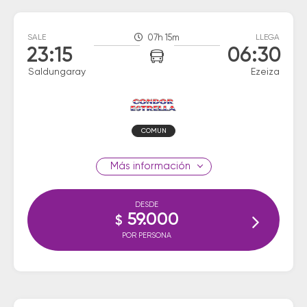
SALE
07h 15m
LLEGA
23:15
06:30
Saldungaray
Ezeiza
COMUN
información
DESDE
59.000
$
POR PERSONA