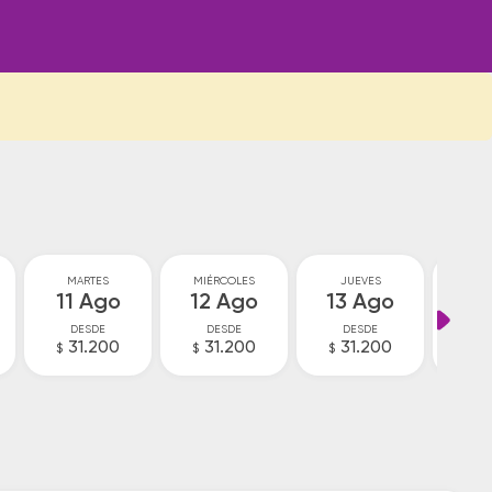
MARTES
MIÉRCOLES
JUEVES
VI
11 Ago
12 Ago
13 Ago
14
DESDE
DESDE
DESDE
D
31.200
31.200
31.200
3
$
$
$
$