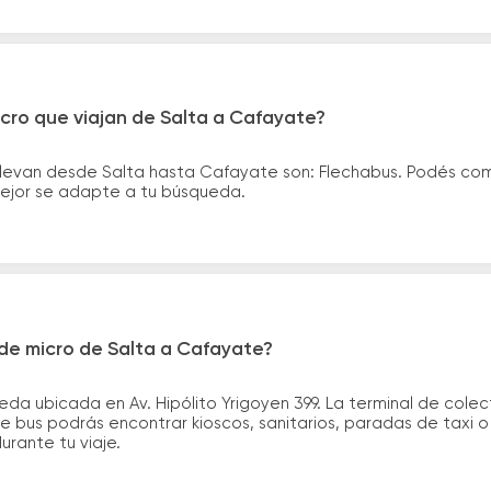
cro que viajan de Salta a Cafayate?
llevan desde Salta hasta Cafayate son: Flechabus. Podés co
 mejor se adapte a tu búsqueda.
de micro de Salta a Cafayate?
eda ubicada en Av. Hipólito Yrigoyen 399. La terminal de col
de bus podrás encontrar kioscos, sanitarios, paradas de taxi 
durante tu viaje.