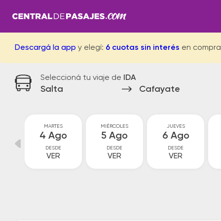
Descargá la app
y elegí:
6 cuotas sin interés
en compra
Seleccioná tu viaje de
IDA
Salta
Cafayate
MARTES
MIÉRCOLES
JUEVES
go
4 Ago
5 Ago
6 Ago
DESDE
DESDE
DESDE
VER
VER
VER