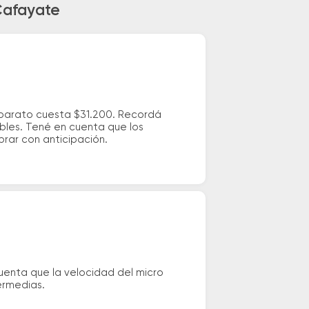
Cafayate
 barato cuesta $31.200. Recordá
ibles. Tené en cuenta que los
prar con anticipación.
uenta que la velocidad del micro
ermedias.