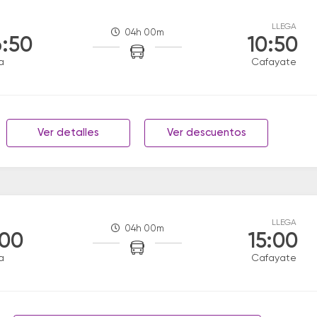
LLEGA
04h 00m
:50
10:50
a
Cafayate
Ver detalles
Ver descuentos
LLEGA
04h 00m
:00
15:00
a
Cafayate