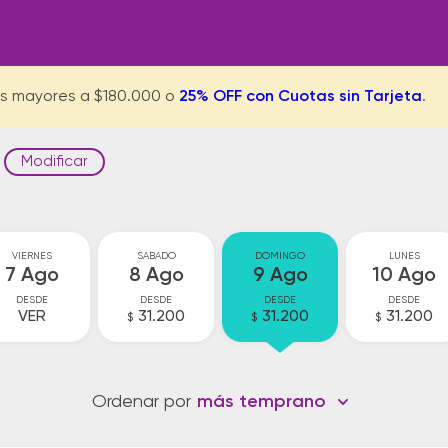
s mayores a $180.000 o
25% OFF con Cuotas sin Tarjeta
.
Modificar
VIERNES
SABADO
DOMINGO
LUNES
7 Ago
8 Ago
9 Ago
10 Ago
DESDE
DESDE
DESDE
DESDE
VER
31.200
31.200
31.200
$
$
$
Ordenar por
más temprano