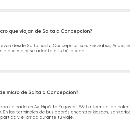
icro que viajan de Salta a Concepcion?
llevan desde Salta hasta Concepcion son: Flechabus, Andesm
asaje que mejor se adapte a tu búsqueda.
de micro de Salta a Concepcion?
eda ubicada en Av. Hipólito Yrigoyen 399. La terminal de col
no. En las terminales de bus podrás encontrar kioscos, sanitari
partida y el arribo durante tu viaje.