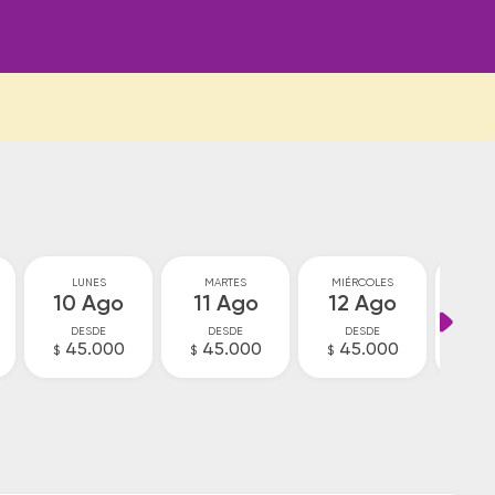
LUNES
MARTES
MIÉRCOLES
JU
10 Ago
11 Ago
12 Ago
13
DESDE
DESDE
DESDE
D
45.000
45.000
45.000
4
$
$
$
$