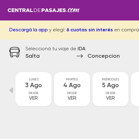
Descargá la app
y elegí:
6 cuotas sin interés
en compra
Seleccioná tu viaje de
IDA
Salta
Concepcion
GO
LUNES
MARTES
MIÉRCOLES
go
3 Ago
4 Ago
5 Ago
DESDE
DESDE
DESDE
VER
VER
VER