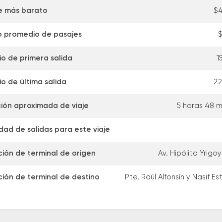
e más barato
$4
o promedio de pasajes
$
io de primera salida
1
io de última salida
22
ión aproximada de viaje
5 horas 48 m
dad de salidas para este viaje
ción de terminal de origen
Av. Hipólito Yrigo
ción de terminal de destino
Pte. Raúl Alfonsín y Nasif E