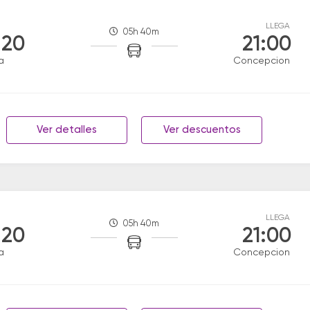
LLEGA
05h 40m
:20
21:00
a
Concepcion
Ver detalles
Ver descuentos
LLEGA
05h 40m
:20
21:00
a
Concepcion