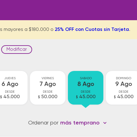
s mayores a $180.000 o
25% OFF con Cuotas sin Tarjeta
.
Modificar
JUEVES
VIERNES
SABADO
DOMINGO
6 Ago
7 Ago
8 Ago
9 Ago
DESDE
DESDE
DESDE
DESDE
45.000
50.000
45.000
45.000
$
$
$
$
Ordenar por
más temprano