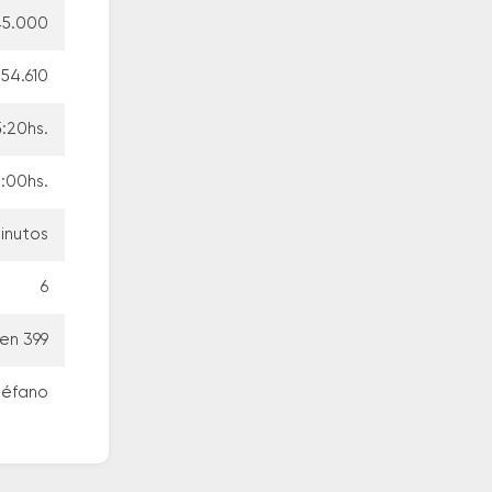
5.000
54.610
5:20hs.
:00hs.
inutos
6
yen 399
stéfano