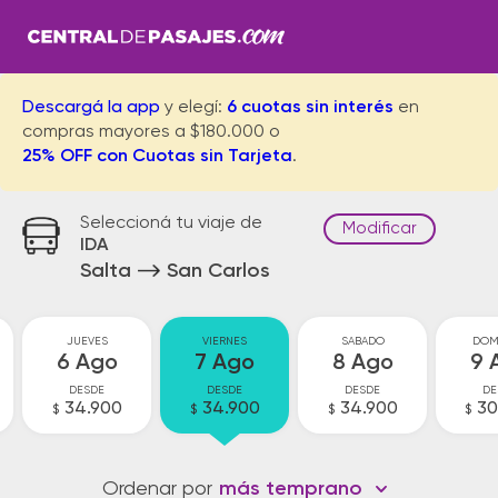
Descargá la app
y elegí:
6 cuotas sin interés
en
compras mayores a $180.000 o
25% OFF con Cuotas sin Tarjeta
.
Seleccioná tu viaje de
Modificar
IDA
Salta
San Carlos
JUEVES
VIERNES
SABADO
DOM
6 Ago
7 Ago
8 Ago
9 
DESDE
DESDE
DESDE
DE
34.900
34.900
34.900
30
$
$
$
$
Ordenar por
más temprano