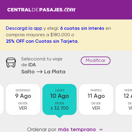
Descargá la app
y elegí:
6 cuotas sin interés
en
compras mayores a $180.000 o
25% OFF con Cuotas sin Tarjeta
.
Seleccioná tu viaje
Modificar
de
IDA
Salto
La Plata
DOMINGO
LUNES
MARTES
MIÉR
9 Ago
10 Ago
11 Ago
12
DESDE
DESDE
DESDE
DE
VER
32.700
VER
V
$
Ordenar por
más temprano