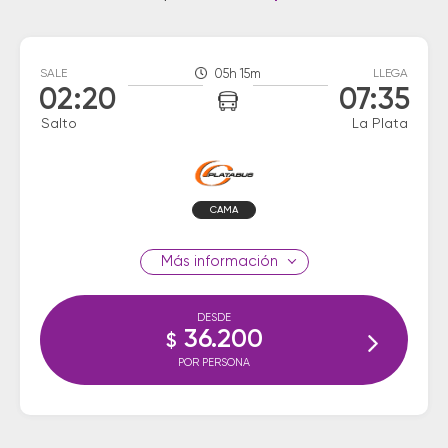
SALE
05h 15m
LLEGA
02:20
07:35
Salto
La Plata
CAMA
información
DESDE
36.200
$
POR PERSONA