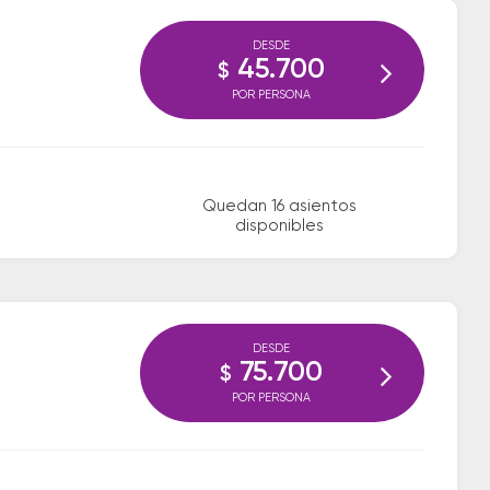
DESDE
45.700
$
POR PERSONA
Quedan 16 asientos
disponibles
DESDE
75.700
$
POR PERSONA