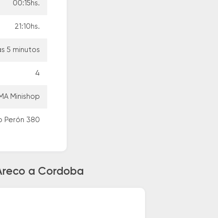
00:15hs.
21:10hs.
as 5 minutos
4
MA Minishop
o Perón 380
 Areco a Cordoba