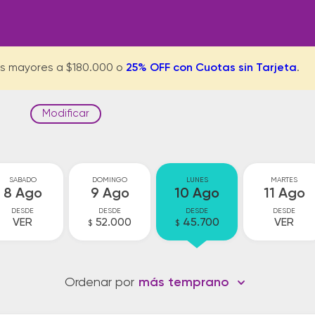
s mayores a $180.000 o
25% OFF con Cuotas sin Tarjeta
.
Modificar
SABADO
DOMINGO
LUNES
MARTES
8 Ago
9 Ago
10 Ago
11 Ago
DESDE
DESDE
DESDE
DESDE
VER
52.000
45.700
VER
$
$
Ordenar por
más temprano