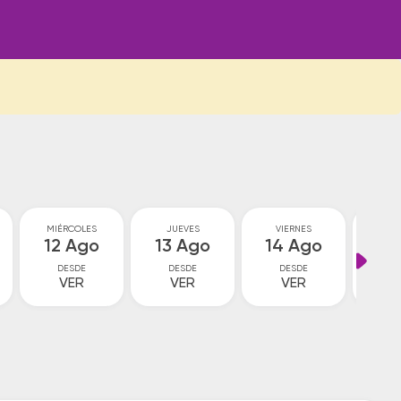
MIÉRCOLES
JUEVES
VIERNES
SA
12 Ago
13 Ago
14 Ago
15
DESDE
DESDE
DESDE
D
VER
VER
VER
5
$