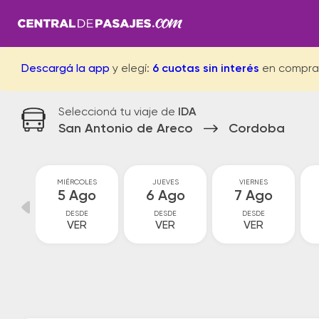
Descargá la app
y elegí:
6 cuotas sin interés
en compra
Seleccioná tu viaje de
IDA
San Antonio de Areco
Cordoba
S
MIÉRCOLES
JUEVES
VIERNES
go
5 Ago
6 Ago
7 Ago
DESDE
DESDE
DESDE
VER
VER
VER