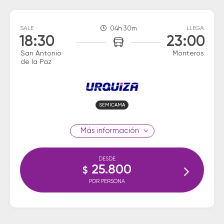
SALE
04h 30m
LLEGA
18:30
23:00
San Antonio
Monteros
de la Paz
SEMICAMA
información
DESDE
25.800
$
POR PERSONA