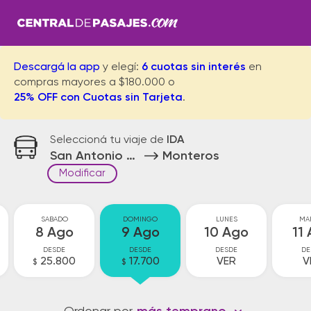
Descargá la app
y elegí:
6 cuotas sin interés
en
compras mayores a $180.000 o
25% OFF con Cuotas sin Tarjeta
.
Seleccioná tu viaje de
IDA
San Antonio de la Paz
Monteros
Modificar
SABADO
DOMINGO
LUNES
MA
8 Ago
9 Ago
10 Ago
11
DESDE
DESDE
DESDE
DE
25.800
17.700
VER
V
$
$