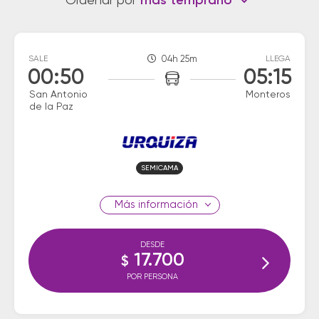
Ordenar por
más temprano
SALE
04h 25m
LLEGA
00:50
05:15
San Antonio
Monteros
de la Paz
SEMICAMA
información
DESDE
17.700
$
POR PERSONA