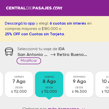
Descargá la app
y elegí:
6 cuotas sin interés
en
compras mayores a $180.000 o
25% OFF con Cuotas sin Tarjeta
.
Seleccioná tu viaje de
IDA
San Antonio de la Paz
Retiro Buenos Aires
Modificar
VIERNES
SABADO
DOMINGO
LU
7 Ago
8 Ago
9 Ago
10
DESDE
DESDE
DESDE
DE
112.000
112.000
96.500
11
$
$
$
$