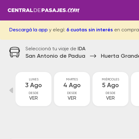
Descargá la app
y elegí:
6 cuotas sin interés
en compra
Seleccioná tu viaje de
IDA
San Antonio de Padua
Huerta Grand
GO
LUNES
MARTES
MIÉRCOLES
go
3 Ago
4 Ago
5 Ago
DESDE
DESDE
DESDE
VER
VER
VER