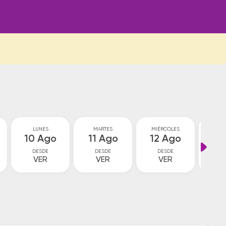
LUNES
MARTES
MIÉRCOLES
JU
10 Ago
11 Ago
12 Ago
13
DESDE
DESDE
DESDE
D
VER
VER
VER
V