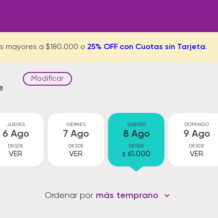
s mayores a $180.000 o
25% OFF con Cuotas sin Tarjeta
.
Modificar
e
JUEVES
VIERNES
SABADO
DOMINGO
6 Ago
7 Ago
8 Ago
9 Ago
DESDE
DESDE
DESDE
DESDE
VER
VER
61.000
VER
$
Ordenar por
más temprano