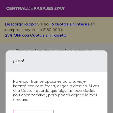
Descargá la app
y elegí:
6 cuotas sin interés
en
compras mayores a $180.000 o
25% OFF con Cuotas sin Tarjeta
.
Preguntas frecuentes para el
viaje desde San Bernardo a
¡Ups!
Chascomus Acceso
No encontramos opciones para tu viaje.
Intentá con otra fecha, origen o destino. Si vas
¿Dónde quedan las
a la Costa, recordá que algunas localidades
no tienen terminal, pero podés viajar a la más
terminales de micro de San
cercana.
Bernardo a Chascomus
Acceso?