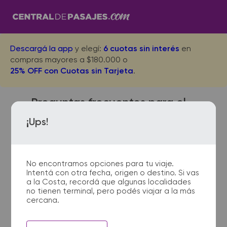
Descargá la app
y elegí:
6 cuotas sin interés
en
compras mayores a $180.000 o
25% OFF con Cuotas sin Tarjeta
.
Preguntas frecuentes para el
viaje desde San Bernardo a
¡Ups!
Garin
No encontramos opciones para tu viaje.
Intentá con otra fecha, origen o destino. Si vas
¿Dónde quedan las
a la Costa, recordá que algunas localidades
no tienen terminal, pero podés viajar a la más
terminales de micro de San
cercana.
Bernardo a Garin?