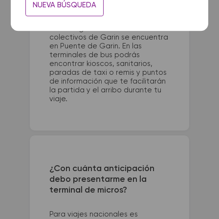
La terminal de ómnibus de San
NUEVA BÚSQUEDA
Bernardo queda ubicada en
Terminal - Av. San Bernardo esq
Madariaga. La terminal de
colectivos de Garin se encuentra
en Puente de Garin. En las
terminales de bus podrás
encontrar kioscos, sanitarios,
paradas de taxi o remis y puntos
de información que te facilitarán
la partida y el arribo durante tu
viaje.
¿Con cuánta anticipación
debo presentarme en la
terminal de micros?
Para viajes nacionales es