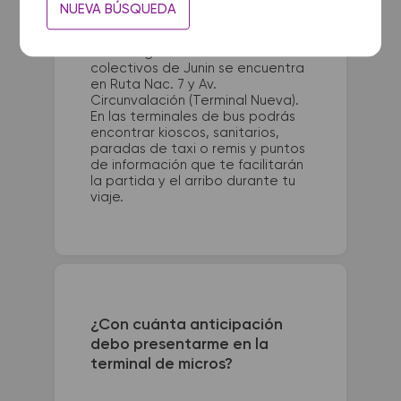
La terminal de ómnibus de San
NUEVA BÚSQUEDA
Bernardo queda ubicada en
Terminal - Av. San Bernardo esq
Madariaga. La terminal de
colectivos de Junin se encuentra
en Ruta Nac. 7 y Av.
Circunvalación (Terminal Nueva).
En las terminales de bus podrás
encontrar kioscos, sanitarios,
paradas de taxi o remis y puntos
de información que te facilitarán
la partida y el arribo durante tu
viaje.
¿Con cuánta anticipación
debo presentarme en la
terminal de micros?