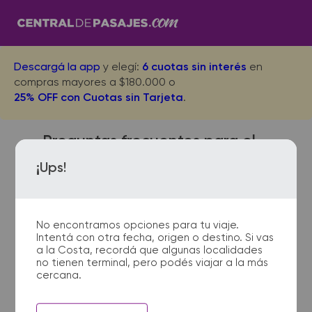
Descargá la app
y elegí:
6 cuotas sin interés
en
compras mayores a $180.000 o
25% OFF con Cuotas sin Tarjeta
.
Preguntas frecuentes para el
viaje desde San Bernardo a
¡Ups!
Junin
No encontramos opciones para tu viaje.
Intentá con otra fecha, origen o destino. Si vas
¿Dónde quedan las
a la Costa, recordá que algunas localidades
no tienen terminal, pero podés viajar a la más
terminales de micro de San
cercana.
Bernardo a Junin?