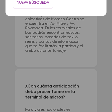
La terminal de ómnibus de San
NUEVA BÚSQUEDA
Bernardo queda ubicada en
Terminal - Av. San Bernardo esq
Madariaga. La terminal de
colectivos de Moreno Centro se
encuentra en Av. Mitre y Av.
Rivadavia. En las terminales de
bus podrás encontrar kioscos,
sanitarios, paradas de taxi o
remis y puntos de información
que te facilitarán la partida y el
arribo durante tu viaje.
¿Con cuánta anticipación
debo presentarme en la
terminal de micros?
Para viajes nacionales es