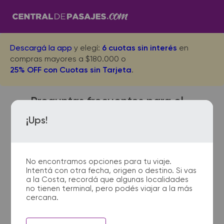
Descargá la app
y elegí:
6 cuotas sin interés
en
compras mayores a $180.000 o
25% OFF con Cuotas sin Tarjeta
.
Preguntas frecuentes para el
viaje desde San Bernardo a
¡Ups!
Moreno Centro
No encontramos opciones para tu viaje.
Intentá con otra fecha, origen o destino. Si vas
¿Dónde quedan las
a la Costa, recordá que algunas localidades
no tienen terminal, pero podés viajar a la más
terminales de micro de San
cercana.
Bernardo a Moreno Centro?