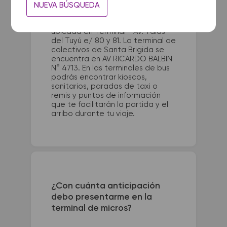
NUEVA BÚSQUEDA
La terminal de ómnibus de San
Clemente del Tuyu queda
ubicada en Terminal - Av. Talas
del Tuyú e/ 80 y 81. La terminal de
colectivos de Santa Brigida se
encuentra en AV RICARDO BALBIN
N° 4713. En las terminales de bus
podrás encontrar kioscos,
sanitarios, paradas de taxi o
remis y puntos de información
que te facilitarán la partida y el
arribo durante tu viaje.
¿Con cuánta anticipación
debo presentarme en la
terminal de micros?