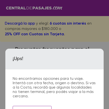
Descargá la app
y elegí:
6 cuotas sin interés
en
compras mayores a $180.000 o
25% OFF con Cuotas sin Tarjeta
.
Preguntas frecuentes para el
viaje desde San Clemente del
¡Ups!
Tuyu a Santa Brigida
No encontramos opciones para tu viaje.
Intentá con otra fecha, origen o destino. Si vas
¿Dónde quedan las
a la Costa, recordá que algunas localidades
no tienen terminal, pero podés viajar a la más
terminales de micro de San
cercana.
Clemente del Tuyu a Santa
Brigida?