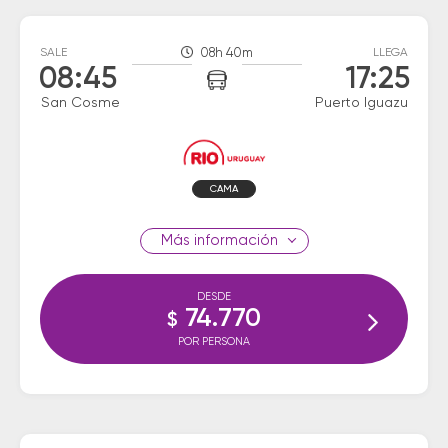
SALE
08h 40m
LLEGA
08:45
17:25
San Cosme
Puerto Iguazu
CAMA
información
DESDE
74.770
$
POR PERSONA