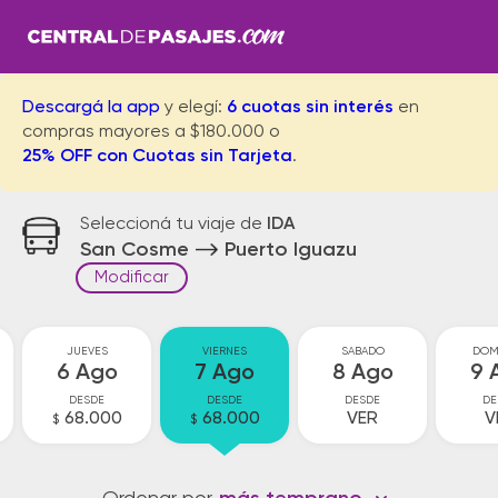
Descargá la app
y elegí:
6 cuotas sin interés
en
compras mayores a $180.000 o
25% OFF con Cuotas sin Tarjeta
.
Seleccioná tu viaje de
IDA
San Cosme
Puerto Iguazu
Modificar
JUEVES
VIERNES
SABADO
DOM
6 Ago
7 Ago
8 Ago
9 
DESDE
DESDE
DESDE
DE
68.000
68.000
VER
V
$
$