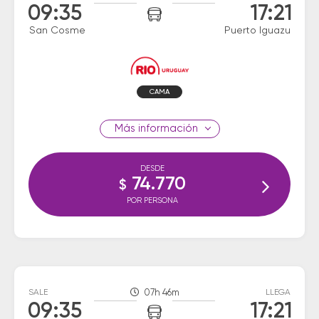
09:35
17:21
San Cosme
Puerto Iguazu
CAMA
información
DESDE
74.770
$
POR PERSONA
SALE
07h 46m
LLEGA
09:35
17:21