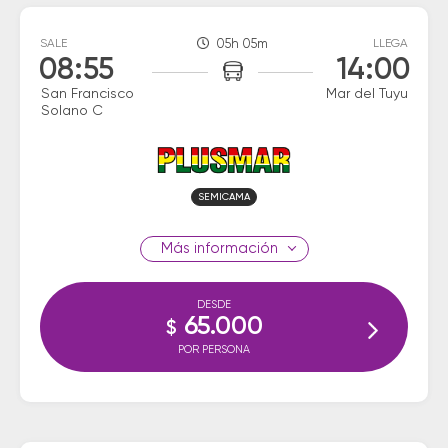
SALE
05h 05m
LLEGA
08:55
14:00
San Francisco
Mar del Tuyu
Solano C
SEMICAMA
información
DESDE
65.000
$
POR PERSONA