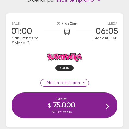
Ordenar por
más temprano
SALE
05h 05m
LLEGA
01:00
06:05
San Francisco
Mar del Tuyu
Solano C
CAMA
información
DESDE
75.000
$
POR PERSONA