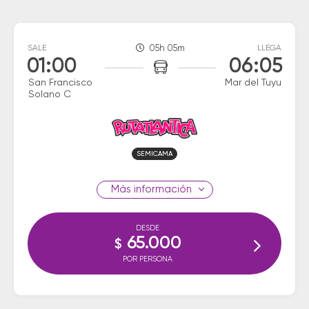
SALE
05h 05m
LLEGA
01:00
06:05
San Francisco
Mar del Tuyu
Solano C
SEMICAMA
información
DESDE
65.000
$
POR PERSONA