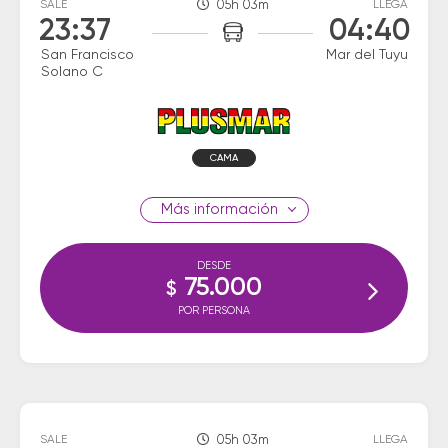
SALE
05h 03m
LLEGA
23:37
04:40
San Francisco
Mar del Tuyu
Solano C
CAMA
información
DESDE
75.000
$
POR PERSONA
SALE
05h 03m
LLEGA