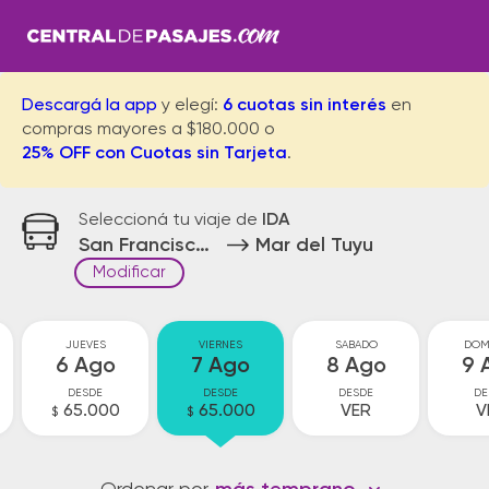
Descargá la app
y elegí:
6 cuotas sin interés
en
compras mayores a $180.000 o
25% OFF con Cuotas sin Tarjeta
.
Seleccioná tu viaje de
IDA
San Francisco Solano Cr
Mar del Tuyu
Modificar
JUEVES
VIERNES
SABADO
DOM
6 Ago
7 Ago
8 Ago
9 
DESDE
DESDE
DESDE
DE
65.000
65.000
VER
V
$
$