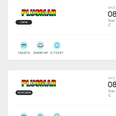
SALE
08
San 
CAMA
C
TARJETA
DINERO MP
E-TICKET
SALE
08
San 
SEMICAMA
C