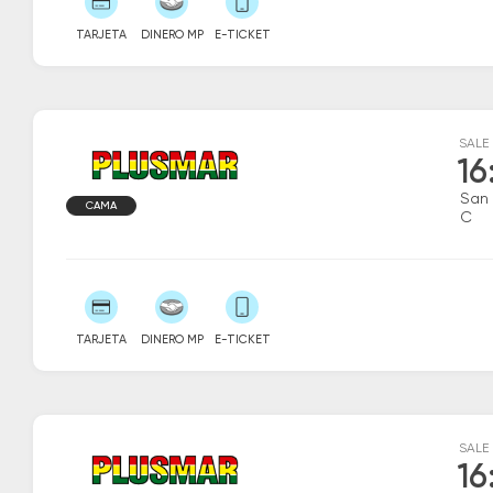
TARJETA
DINERO MP
E-TICKET
SALE
16
San 
CAMA
C
TARJETA
DINERO MP
E-TICKET
SALE
16