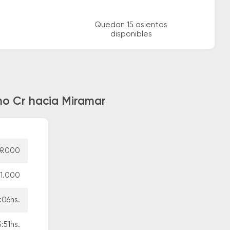
Quedan 15 asientos
disponibles
no Cr hacia Miramar
9.000
1.000
:06hs.
:51hs.