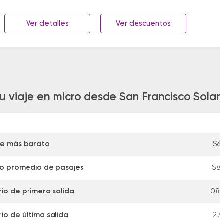
Ver detalles
Ver descuentos
tu viaje en micro desde San Francisco Sola
je más barato
$6
io promedio de pasajes
$8
io de primera salida
08
io de última salida
23