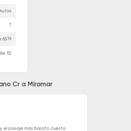
inutos
7
 6579
le 15)
lano Cr a Miramar
 y el pasaje más barato cuesta