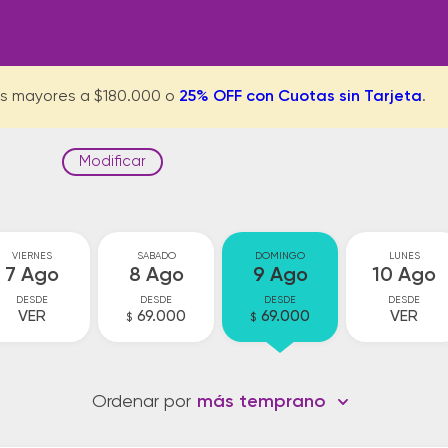
s mayores a $180.000 o
25% OFF con Cuotas sin Tarjeta
.
Modificar
VIERNES
SABADO
DOMINGO
LUNES
7 Ago
8 Ago
9 Ago
10 Ago
DESDE
DESDE
DESDE
DESDE
VER
69.000
69.000
VER
$
$
Ordenar por
más temprano