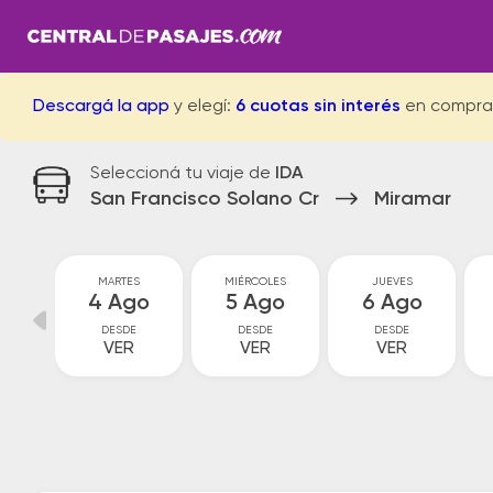
Descargá la app
y elegí:
6 cuotas sin interés
en compra
Seleccioná tu viaje de
IDA
San Francisco Solano Cr
Miramar
MARTES
MIÉRCOLES
JUEVES
go
4 Ago
5 Ago
6 Ago
DESDE
DESDE
DESDE
VER
VER
VER