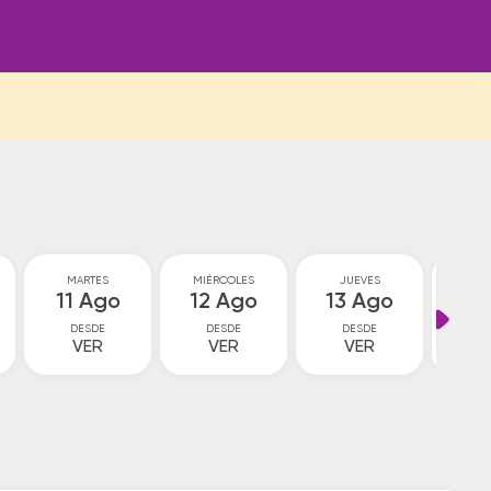
MARTES
MIÉRCOLES
JUEVES
VI
11 Ago
12 Ago
13 Ago
14
DESDE
DESDE
DESDE
D
VER
VER
VER
V