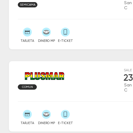
San 
SEMICAMA
C
TARJETA
DINERO MP
E-TICKET
SALE
23
San 
COMUN
C
TARJETA
DINERO MP
E-TICKET