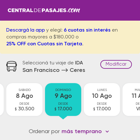
Descargá la app
y elegí:
6 cuotas sin interés
en
compras mayores a $180.000 o
25% OFF con Cuotas sin Tarjeta
.
Seleccioná tu viaje de
IDA
Modificar
San Francisco
Ceres
SABADO
DOMINGO
LUNES
MA
8 Ago
9 Ago
10 Ago
11
DESDE
DESDE
DESDE
DE
30.500
17.000
17.000
V
$
$
$
Ordenar por
más temprano