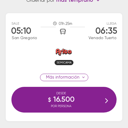
Ordenar por
más temprano
SALE
01h 25m
LLEGA
05:10
06:35
San Gregorio
Venado Tuerto
SEMICAMA
información
DESDE
16.500
$
POR PERSONA