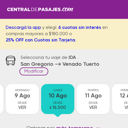
Descargá la app
y elegí:
6 cuotas sin interés
en
compras mayores a $180.000 o
25% OFF con Cuotas sin Tarjeta
.
Seleccioná tu viaje de
IDA
San Gregorio
Venado Tuerto
Modificar
DOMINGO
LUNES
MARTES
MIÉR
9 Ago
10 Ago
11 Ago
12
DESDE
DESDE
DESDE
DE
VER
16.500
VER
V
$