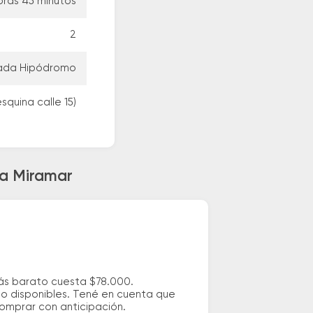
oras 45 minutos
2
trada Hipódromo
esquina calle 15)
 a Miramar
más barato cuesta $78.000.
io disponibles. Tené en cuenta que
comprar con anticipación.