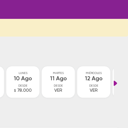
LUNES
MARTES
MIÉRCOLES
JU
10 Ago
11 Ago
12 Ago
13
DESDE
DESDE
DESDE
D
78.000
VER
VER
7
$
$