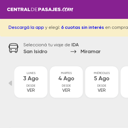
Descargá la app
y elegí:
6 cuotas sin interés
en compra
Seleccioná tu viaje de
IDA
San Isidro
Miramar
GO
LUNES
MARTES
MIÉRCOLES
go
3 Ago
4 Ago
5 Ago
DESDE
DESDE
DESDE
VER
VER
VER