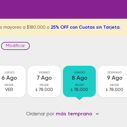
s mayores a $180.000 o
25% OFF con Cuotas sin Tarjeta
.
Modificar
JUEVES
VIERNES
SABADO
DOMINGO
6 Ago
7 Ago
8 Ago
9 Ago
DESDE
DESDE
DESDE
DESDE
VER
78.000
78.000
78.000
$
$
$
Ordenar por
más temprano