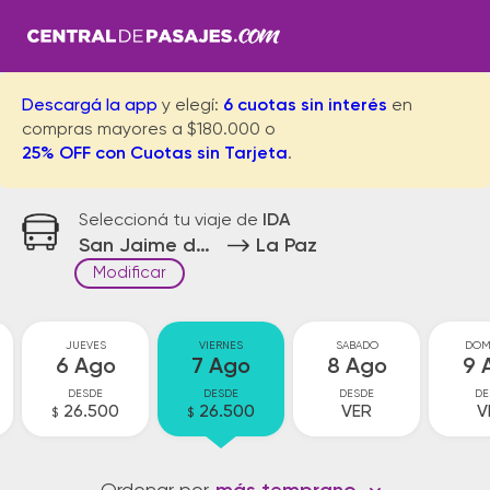
Descargá la app
y elegí:
6 cuotas sin interés
en
compras mayores a $180.000 o
25% OFF con Cuotas sin Tarjeta
.
Seleccioná tu viaje de
IDA
San Jaime de la Front.
La Paz
Modificar
JUEVES
VIERNES
SABADO
DOM
6 Ago
7 Ago
8 Ago
9 
DESDE
DESDE
DESDE
DE
26.500
26.500
VER
V
$
$