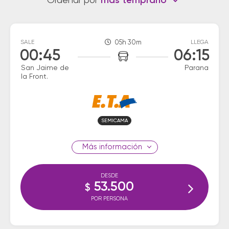
Ordenar por
más temprano
SALE
05h 30m
LLEGA
00:45
06:15
San Jaime de
Parana
la Front.
SEMICAMA
información
DESDE
53.500
$
POR PERSONA