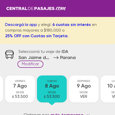
Descargá la app
y elegí:
6 cuotas sin interés
en
compras mayores a $180.000 o
25% OFF con Cuotas sin Tarjeta
.
Seleccioná tu viaje de
IDA
San Jaime de la Front.
Parana
Modificar
VIERNES
SABADO
DOMINGO
LU
7 Ago
8 Ago
9 Ago
10
DESDE
DESDE
DESDE
DE
53.500
53.500
VER
V
$
$