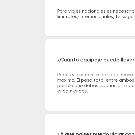
Para viajes nacionales es necesario
limítrofes/internacionales, te suge
¿Cuánto equipaje puedo llevar
Podés viajar con un bolso de mano
máximo. El peso total entre ambos e
posible que debas abonar los impor
encomiendas.
¿A qué países puedo viajar con