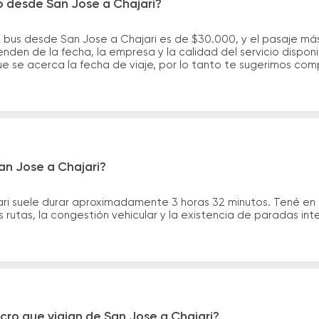
o desde San Jose a Chajari?
e bus desde San Jose a Chajari es de $30.000, y el pasaje m
nden de la fecha, la empresa y la calidad del servicio dispon
ue se acerca la fecha de viaje, por lo tanto te sugerimos com
an Jose a Chajari?
ari suele durar aproximadamente 3 horas 32 minutos. Tené en
 rutas, la congestión vehicular y la existencia de paradas int
cro que viajan de San Jose a Chajari?