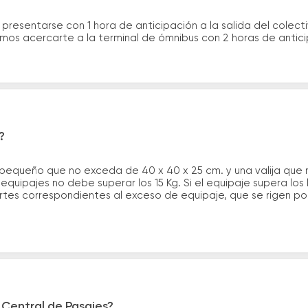
 presentarse con 1 hora de anticipación a la salida del colecti
rimos acercarte a la terminal de ómnibus con 2 horas de antic
?
 pequeño que no exceda de 40 x 40 x 25 cm. y una valija que
quipajes no debe superar los 15 Kg. Si el equipaje supera los
tes correspondientes al exceso de equipaje, que se rigen por 
 Central de Pasajes?