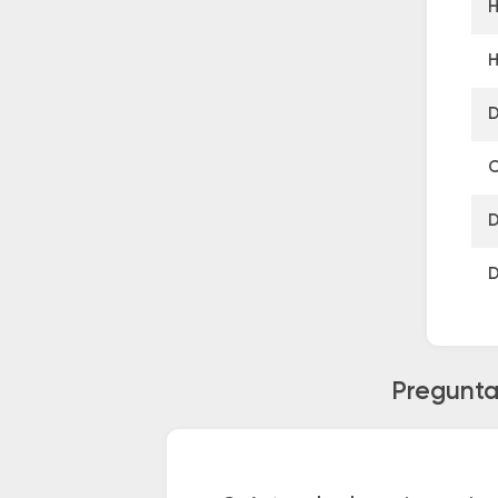
H
H
D
C
D
D
Pregunta