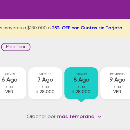
s mayores a $180.000 o
25% OFF con Cuotas sin Tarjeta
.
Modificar
JUEVES
VIERNES
SABADO
DOMINGO
6 Ago
7 Ago
8 Ago
9 Ago
DESDE
DESDE
DESDE
DESDE
VER
28.000
28.000
VER
$
$
Ordenar por
más temprano