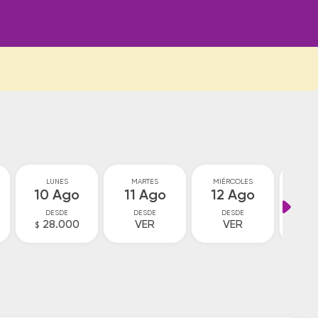
LUNES
MARTES
MIÉRCOLES
JU
10 Ago
11 Ago
12 Ago
13
DESDE
DESDE
DESDE
D
28.000
VER
VER
V
$