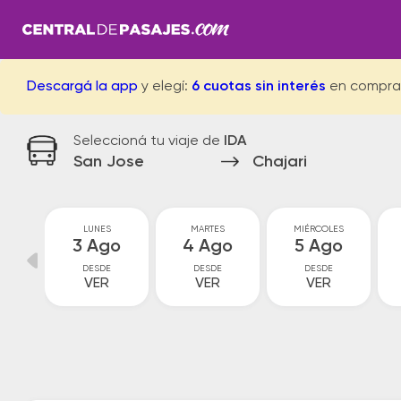
Descargá la app
y elegí:
6 cuotas sin interés
en compra
Seleccioná tu viaje de
IDA
San Jose
Chajari
GO
LUNES
MARTES
MIÉRCOLES
go
3 Ago
4 Ago
5 Ago
DESDE
DESDE
DESDE
VER
VER
VER