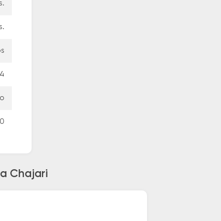
s.
s.
os
4
io
00
a Chajari