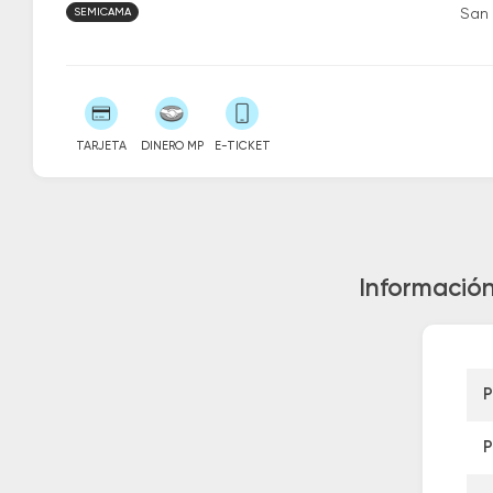
SEMICAMA
San
TARJETA
DINERO MP
E-TICKET
Información
P
P