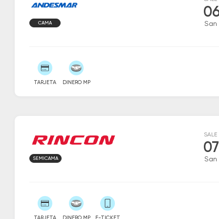
06
CAMA
San
TARJETA
DINERO MP
SALE
07
SEMICAMA
San
TARJETA
DINERO MP
E-TICKET