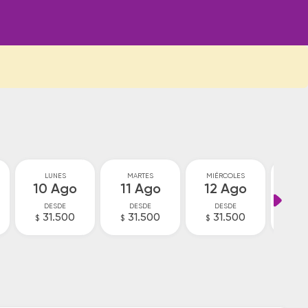
LUNES
MARTES
MIÉRCOLES
JU
10 Ago
11 Ago
12 Ago
13
DESDE
DESDE
DESDE
D
31.500
31.500
31.500
3
$
$
$
$