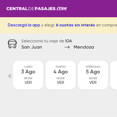
Descargá la app
y elegí:
6 cuotas sin interés
en compra
Seleccioná tu viaje de
IDA
San Juan
Mendoza
GO
LUNES
MARTES
MIÉRCOLES
go
3 Ago
4 Ago
5 Ago
DESDE
DESDE
DESDE
VER
VER
VER