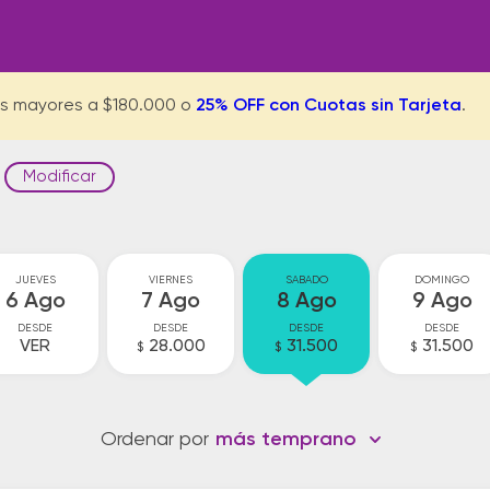
s mayores a $180.000 o
25% OFF con Cuotas sin Tarjeta
.
Modificar
JUEVES
VIERNES
SABADO
DOMINGO
6 Ago
7 Ago
8 Ago
9 Ago
DESDE
DESDE
DESDE
DESDE
VER
28.000
31.500
31.500
$
$
$
Ordenar por
más temprano