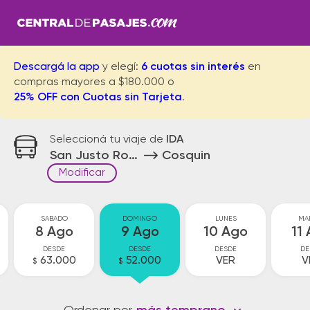
Descargá la app
y elegí:
6 cuotas sin interés
en
compras mayores a $180.000 o
25% OFF con Cuotas sin Tarjeta
.
Seleccioná tu viaje de
IDA
San Justo Rotonda
Cosquin
Modificar
SABADO
DOMINGO
LUNES
MA
8 Ago
9 Ago
10 Ago
11
DESDE
DESDE
DESDE
DE
63.000
52.000
VER
V
$
$