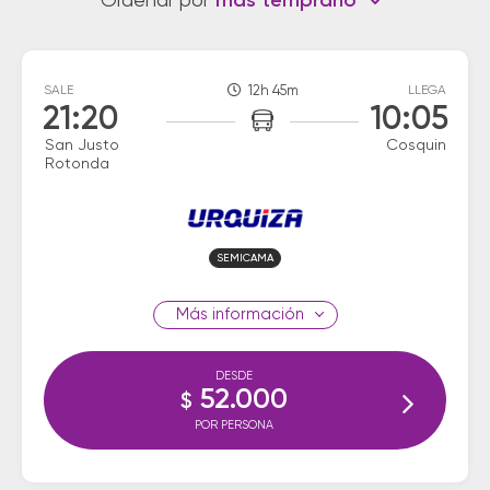
Ordenar por
más temprano
SALE
12h 45m
LLEGA
21:20
10:05
San Justo
Cosquin
Rotonda
SEMICAMA
información
DESDE
52.000
$
POR PERSONA