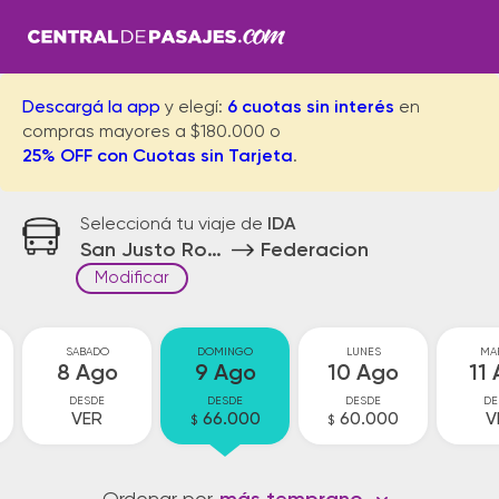
Descargá la app
y elegí:
6 cuotas sin interés
en
compras mayores a $180.000 o
25% OFF con Cuotas sin Tarjeta
.
Seleccioná tu viaje de
IDA
San Justo Rotonda
Federacion
Modificar
SABADO
DOMINGO
LUNES
MA
8 Ago
9 Ago
10 Ago
11
DESDE
DESDE
DESDE
DE
VER
66.000
60.000
V
$
$