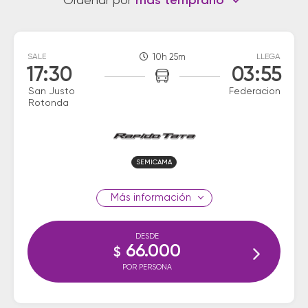
Ordenar por
más temprano
SALE
10h 25m
LLEGA
17:30
03:55
San Justo
Federacion
Rotonda
SEMICAMA
información
DESDE
66.000
$
POR PERSONA