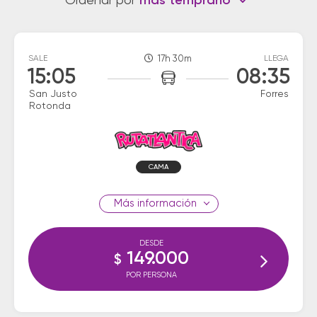
Ordenar por
más temprano
SALE
17h 30m
LLEGA
15:05
08:35
San Justo
Forres
Rotonda
CAMA
información
DESDE
149.000
$
POR PERSONA