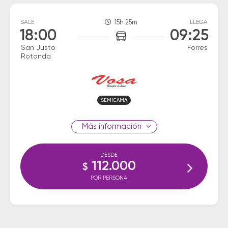
SALE
15h 25m
LLEGA
18:00
09:25
San Justo
Forres
Rotonda
SEMICAMA
información
DESDE
112.000
$
POR PERSONA