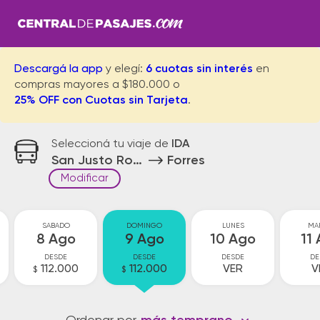
Descargá la app
y elegí:
6 cuotas sin interés
en
compras mayores a $180.000 o
25% OFF con Cuotas sin Tarjeta
.
Seleccioná tu viaje de
IDA
San Justo Rotonda
Forres
Modificar
SABADO
DOMINGO
LUNES
MA
8 Ago
9 Ago
10 Ago
11
DESDE
DESDE
DESDE
DE
112.000
112.000
VER
V
$
$