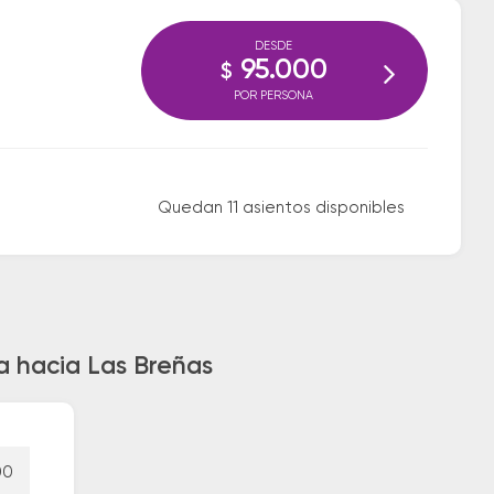
DESDE
95.000
$
POR PERSONA
Quedan 11 asientos disponibles
a hacia Las Breñas
00