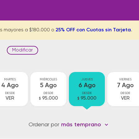
s mayores a $180.000 o
25% OFF con Cuotas sin Tarjeta
.
Modificar
MARTES
MIÉRCOLES
JUEVES
VIERNES
4 Ago
5 Ago
6 Ago
7 Ago
DESDE
DESDE
DESDE
DESDE
VER
95.000
95.000
VER
$
$
Ordenar por
más temprano