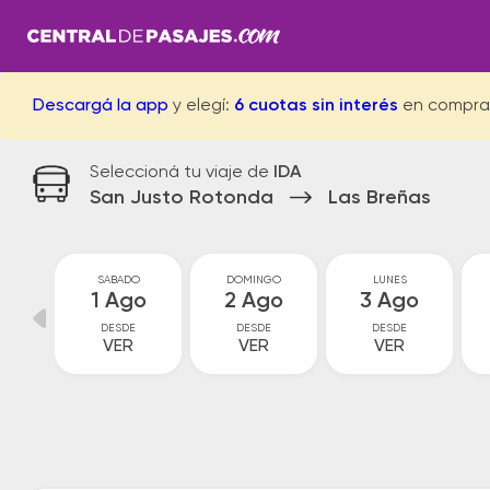
Descargá la app
y elegí:
6 cuotas sin interés
en compra
Seleccioná tu viaje de
IDA
San Justo Rotonda
Las Breñas
S
SABADO
DOMINGO
LUNES
ul
1 Ago
2 Ago
3 Ago
DESDE
DESDE
DESDE
VER
VER
VER