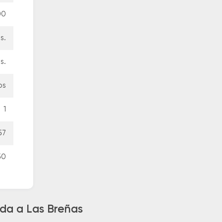
00
s.
s.
os
1
57
50
nda a Las Breñas