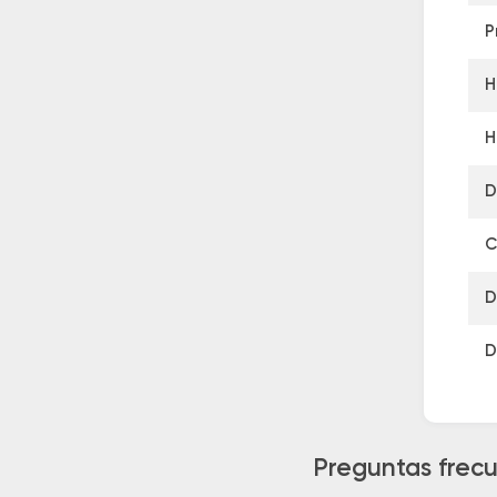
P
H
H
D
C
D
D
Preguntas frecu