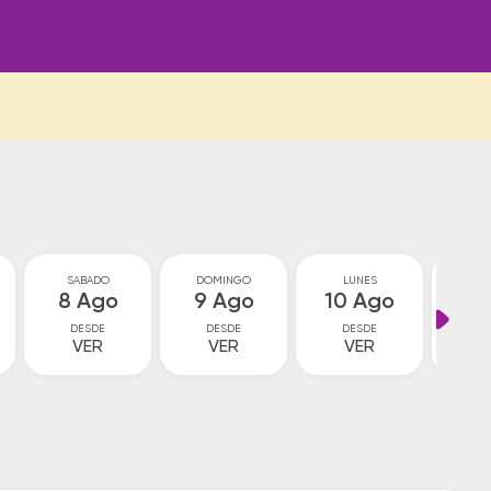
SABADO
DOMINGO
LUNES
MA
8 Ago
9 Ago
10 Ago
11
DESDE
DESDE
DESDE
D
VER
VER
VER
V