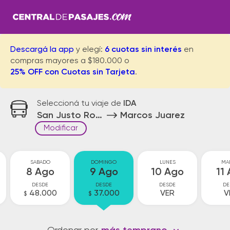
Descargá la app
y elegí:
6 cuotas sin interés
en
compras mayores a $180.000 o
25% OFF con Cuotas sin Tarjeta
.
Seleccioná tu viaje de
IDA
San Justo Rotonda
Marcos Juarez
Modificar
SABADO
DOMINGO
LUNES
MA
8 Ago
9 Ago
10 Ago
11
DESDE
DESDE
DESDE
DE
48.000
37.000
VER
V
$
$