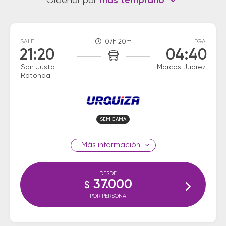
Ordenar por
más temprano
SALE
07h 20m
LLEGA
21:20
04:40
San Justo
Marcos Juarez
Rotonda
SEMICAMA
información
DESDE
37.000
$
POR PERSONA