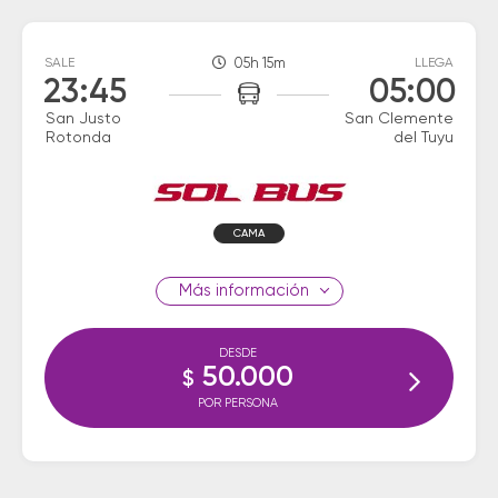
SALE
05h 15m
LLEGA
23:45
05:00
San Justo
San Clemente
Rotonda
del Tuyu
CAMA
información
DESDE
50.000
$
POR PERSONA