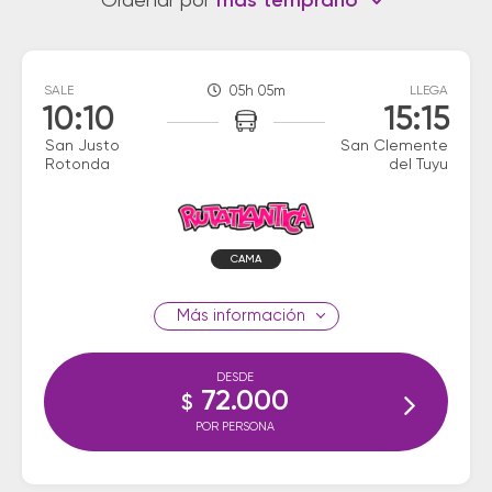
Ordenar por
más temprano
SALE
05h 05m
LLEGA
10:10
15:15
San Justo
San Clemente
Rotonda
del Tuyu
CAMA
información
DESDE
72.000
$
POR PERSONA