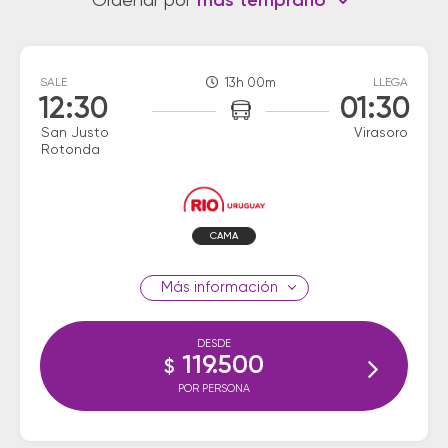
Ordenar por
más temprano
SALE
13h 00m
LLEGA
12:30
01:30
San Justo
Virasoro
Rotonda
CAMA
información
DESDE
119.500
$
POR PERSONA