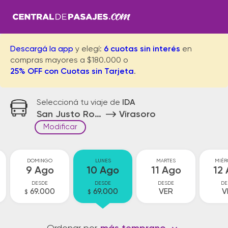
Descargá la app
y elegí:
6 cuotas sin interés
en
compras mayores a $180.000 o
25% OFF con Cuotas sin Tarjeta
.
Seleccioná tu viaje de
IDA
San Justo Rotonda
Virasoro
Modificar
DOMINGO
LUNES
MARTES
MIÉR
9 Ago
10 Ago
11 Ago
12
DESDE
DESDE
DESDE
DE
69.000
69.000
VER
V
$
$