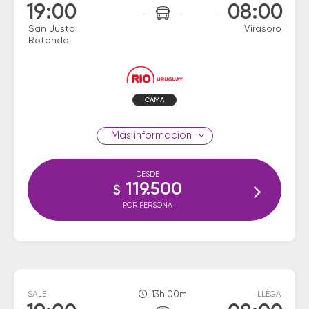
19:00
08:00
San Justo
Virasoro
Rotonda
CAMA
información
DESDE
119.500
$
POR PERSONA
SALE
13h 00m
LLEGA