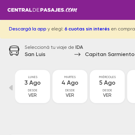
Descargá la app
y elegí:
6 cuotas sin interés
en compra
Seleccioná tu viaje de
IDA
San Luis
Capitan Sarmiento
GO
LUNES
MARTES
MIÉRCOLES
go
3 Ago
4 Ago
5 Ago
DESDE
DESDE
DESDE
VER
VER
VER