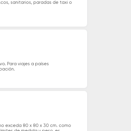
cos, sanitarios, paradas de taxi o
vo. Para viajes a países
ipación.
 no exceda 80 x 80 x 30 cm. como
 límites de medida y peso, es