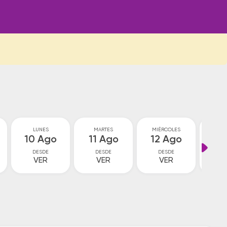
LUNES
MARTES
MIÉRCOLES
JU
10 Ago
11 Ago
12 Ago
13
DESDE
DESDE
DESDE
D
VER
VER
VER
V