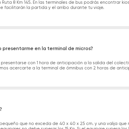
Ruta 8 Km 145. En las terminales de bus podrás encontrar kios
 facilitarán la partida y el arribo durante tu viaje.
 presentarme en la terminal de micros?
 presentarse con 1 hora de anticipación a la salida del colecti
rimos acercarte a la terminal de ómnibus con 2 horas de antic
?
 pequeño que no exceda de 40 x 40 x 25 cm. y una valija que
quipajes no debe superar los 15 Kg. Si el equipaje supera los