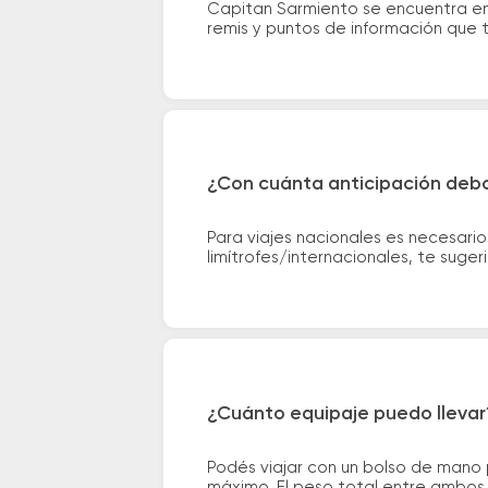
Capitan Sarmiento se encuentra en 
remis y puntos de información que te
¿Con cuánta anticipación debo
Para viajes nacionales es necesario
limítrofes/internacionales, te suge
¿Cuánto equipaje puedo llevar
Podés viajar con un bolso de mano
máximo. El peso total entre ambos e