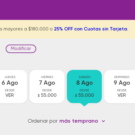
s mayores a $180.000 o
25% OFF con Cuotas sin Tarjeta
.
Modificar
JUEVES
VIERNES
SABADO
DOMINGO
6 Ago
7 Ago
8 Ago
9 Ago
DESDE
DESDE
DESDE
DESDE
VER
55.000
55.000
VER
$
$
Ordenar por
más temprano