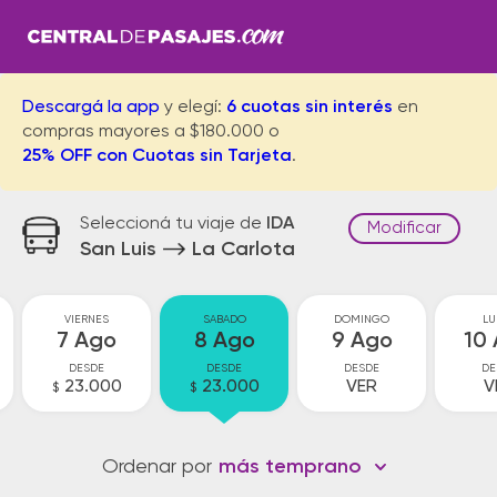
Descargá la app
y elegí:
6 cuotas sin interés
en
compras mayores a $180.000 o
25% OFF con Cuotas sin Tarjeta
.
Seleccioná tu viaje de
IDA
Modificar
San Luis
La Carlota
VIERNES
SABADO
DOMINGO
LU
7 Ago
8 Ago
9 Ago
10
DESDE
DESDE
DESDE
DE
23.000
23.000
VER
V
$
$
Ordenar por
más temprano