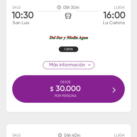
SALE
05h 30m
LLEGA
10:30
16:00
San Luis
La Carlota
CAMA
información
DESDE
30.000
$
POR PERSONA
SALE
04h 40m
LLEGA