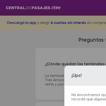
Descargá la app
y elegí:
6 cuotas sin interés
en compra
Preguntas 
¿Dónde quedan las terminales d
¡Ups!
La terminal de ómnibus de San Luis 
Tres Arroyos se encuentra en SAN MA
remis y puntos de información que te
No encontramos opcio
recordá que algunas