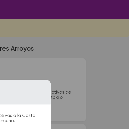
res Arroyos
ta 20. La terminal de colectivos de
 sanitarios, paradas de taxi o
Si vas a la Costa,
cercana.