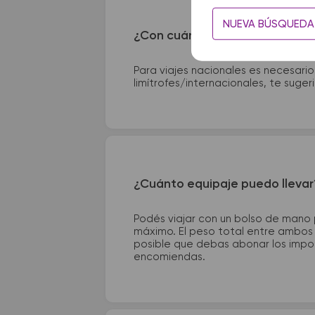
NUEVA BÚSQUEDA
¿Con cuánta anticipación debo
Para viajes nacionales es necesario
limítrofes/internacionales, te suge
¿Cuánto equipaje puedo llevar
Podés viajar con un bolso de mano
máximo. El peso total entre ambos e
posible que debas abonar los impor
encomiendas.