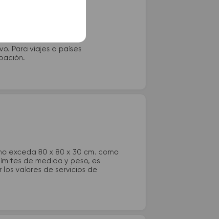
vo. Para viajes a países
ipación.
 no exceda 80 x 80 x 30 cm. como
 límites de medida y peso, es
los valores de servicios de