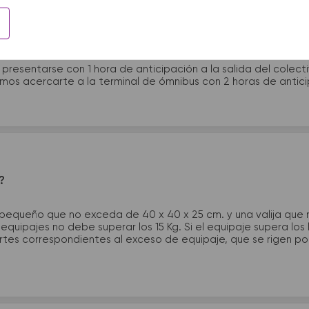
 presentarme en la terminal de micros?
 presentarse con 1 hora de anticipación a la salida del colecti
rimos acercarte a la terminal de ómnibus con 2 horas de antic
?
 pequeño que no exceda de 40 x 40 x 25 cm. y una valija que
quipajes no debe superar los 15 Kg. Si el equipaje supera los
tes correspondientes al exceso de equipaje, que se rigen por 