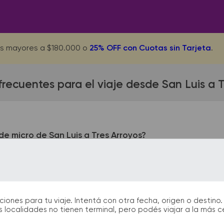
s mayores a $180.000 o
25% OFF con Cuotas sin Tarjeta
.
frecuentes para el viaje desde San Luis a T
e micro de San Luis a Tres Arroyos?
queda ubicada en Terminal - Av. Santos Ortiz (ex Ruta 7) y Ru
RTIN 1035. En las terminales de bus podrás encontrar kioscos,
 facilitarán la partida y el arribo durante tu viaje.
nes para tu viaje. Intentá con otra fecha, origen o destino. 
 localidades no tienen terminal, pero podés viajar a la más 