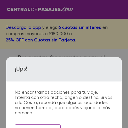
Descargá la app
y elegí:
6 cuotas sin interés
en
compras mayores a $180.000 o
25% OFF con Cuotas sin Tarjeta
.
Preguntas frecuentes para el
viaje desde San Martin de los
¡Ups!
Andes a Retiro Buenos Aires
No encontramos opciones para tu viaje.
Intentá con otra fecha, origen o destino. Si vas
¿Dónde quedan las
a la Costa, recordá que algunas localidades
no tienen terminal, pero podés viajar a la más
terminales de micro de San
cercana.
Martin de los Andes a Retiro
Buenos Aires?