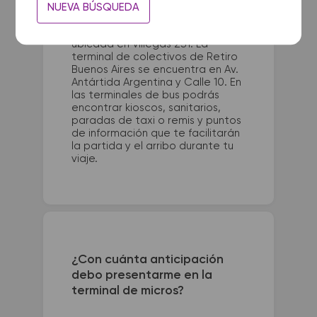
NUEVA BÚSQUEDA
La terminal de ómnibus de San
Martin de los Andes queda
ubicada en Villegas 231. La
terminal de colectivos de Retiro
Buenos Aires se encuentra en Av.
Antártida Argentina y Calle 10. En
las terminales de bus podrás
encontrar kioscos, sanitarios,
paradas de taxi o remis y puntos
de información que te facilitarán
la partida y el arribo durante tu
viaje.
¿Con cuánta anticipación
debo presentarme en la
terminal de micros?