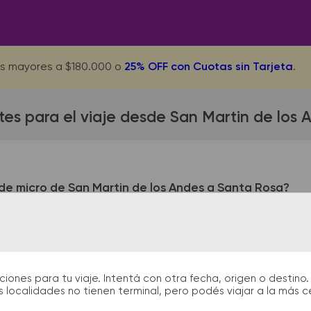
s mayores a $180.000 o
25% OFF con Cuotas sin Tarjeta
.
tes para el viaje desde San Martin de los 
de micro de San Martin de los Andes a Santa Rosa?
in de los Andes queda ubicada en Villegas 231. La terminal d
uro 365. En las terminales de bus podrás encontrar kioscos, san
arán la partida y el arribo durante tu viaje.
nes para tu viaje. Intentá con otra fecha, origen o destino. 
 localidades no tienen terminal, pero podés viajar a la más 