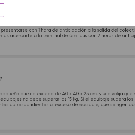
 presentarme en la terminal de micros?
 presentarse con 1 hora de anticipación a la salida del colecti
rimos acercarte a la terminal de ómnibus con 2 horas de antic
?
 pequeño que no exceda de 40 x 40 x 25 cm. y una valija que
quipajes no debe superar los 15 Kg. Si el equipaje supera los
tes correspondientes al exceso de equipaje, que se rigen por 