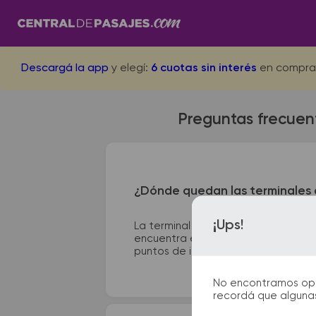
Descargá la app
y elegí:
6 cuotas sin interés
en compra
Preguntas frecuen
¿Dónde quedan las terminales 
¡Ups!
La terminal de ómnibus de San Mart
encuentra en Terminal - Av. Pedro L
puntos de información que te facilit
No encontramos opcio
recordá que algunas