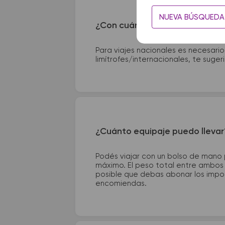
NUEVA BÚSQUEDA
¿Con cuánta anticipación debo
Para viajes nacionales es necesario
limítrofes/internacionales, te suge
¿Cuánto equipaje puedo llevar
Podés viajar con un bolso de mano
máximo. El peso total entre ambos e
posible que debas abonar los impor
encomiendas.