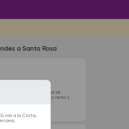
Andes a Santa Rosa
e colectivos de Santa Rosa se
itarios, paradas de taxi o remis y
Si vas a la Costa,
cercana.