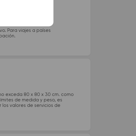
vo. Para viajes a países
ipación.
 no exceda 80 x 80 x 30 cm. como
 límites de medida y peso, es
los valores de servicios de