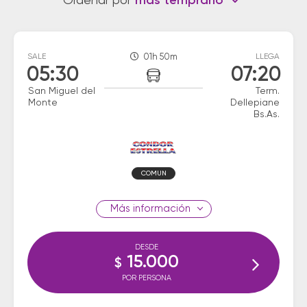
Ordenar por
más temprano
SALE
01h 50m
LLEGA
05:30
07:20
San Miguel del
Term.
Monte
Dellepiane
Bs.As.
COMUN
información
DESDE
15.000
$
POR PERSONA