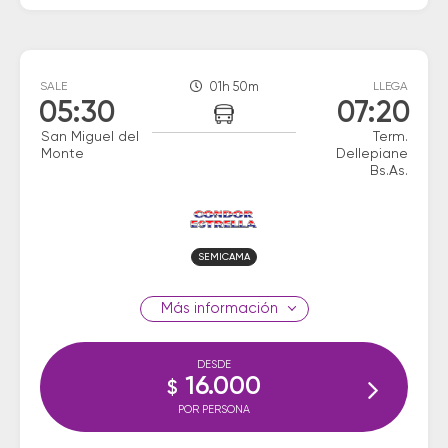
SALE
01h 50m
LLEGA
05:30
07:20
San Miguel del
Term.
Monte
Dellepiane
Bs.As.
SEMICAMA
información
DESDE
16.000
$
POR PERSONA