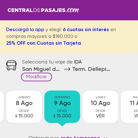
Descargá la app
y elegí:
6 cuotas sin interés
en
compras mayores a $180.000 o
25% OFF con Cuotas sin Tarjeta
.
Seleccioná tu viaje de
IDA
San Miguel del Monte
Term. Dellepiane Bs.As.
Modificar
SABADO
DOMINGO
LUNES
MA
8 Ago
9 Ago
10 Ago
11
DESDE
DESDE
DESDE
DE
15.000
15.000
VER
V
$
$