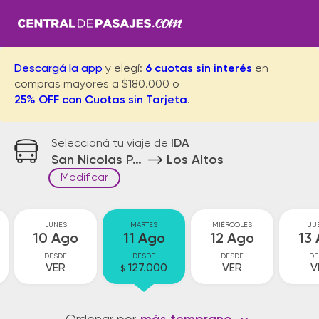
Descargá la app
y elegí:
6 cuotas sin interés
en
compras mayores a $180.000 o
25% OFF con Cuotas sin Tarjeta
.
Seleccioná tu viaje de
IDA
San Nicolas Parador
Los Altos
Modificar
LUNES
MARTES
MIÉRCOLES
JU
10 Ago
11 Ago
12 Ago
13
DESDE
DESDE
DESDE
DE
VER
127.000
VER
V
$