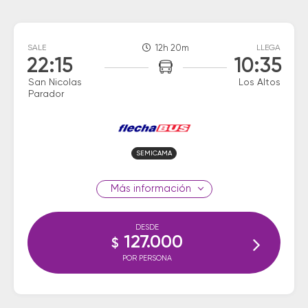
SALE
12h 20m
LLEGA
22:15
10:35
San Nicolas
Los Altos
Parador
SEMICAMA
información
DESDE
127.000
$
POR PERSONA