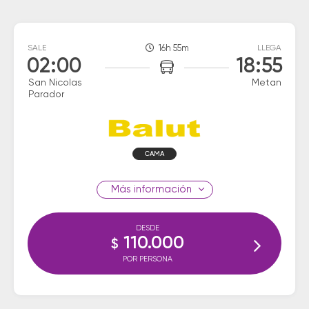
SALE
16h 55m
LLEGA
02:00
18:55
San Nicolas
Metan
Parador
CAMA
información
DESDE
110.000
$
POR PERSONA