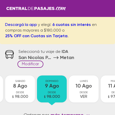
Descargá la app
y elegí:
6 cuotas sin interés
en
compras mayores a $180.000 o
25% OFF con Cuotas sin Tarjeta
.
Seleccioná tu viaje de
IDA
San Nicolas Parador
Metan
Modificar
SABADO
DOMINGO
LUNES
MA
8 Ago
9 Ago
10 Ago
11
DESDE
DESDE
DESDE
DE
98.000
98.000
VER
97
$
$
$