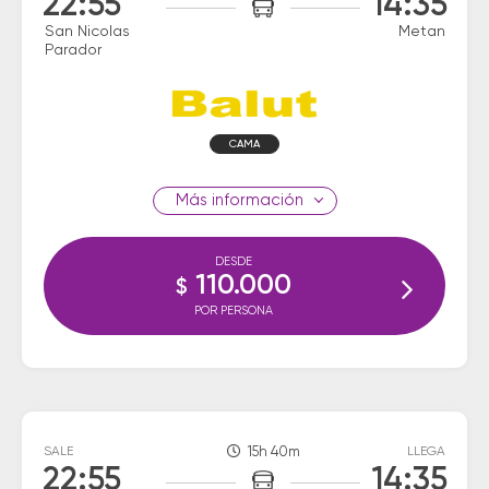
22:55
14:35
San Nicolas
Metan
Parador
CAMA
información
DESDE
110.000
$
POR PERSONA
SALE
15h 40m
LLEGA
22:55
14:35