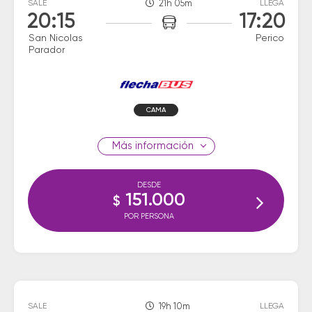
SALE
21h 05m
LLEGA
20:15
17:20
San Nicolas
Perico
Parador
CAMA
información
DESDE
151.000
$
POR PERSONA
SALE
19h 10m
LLEGA