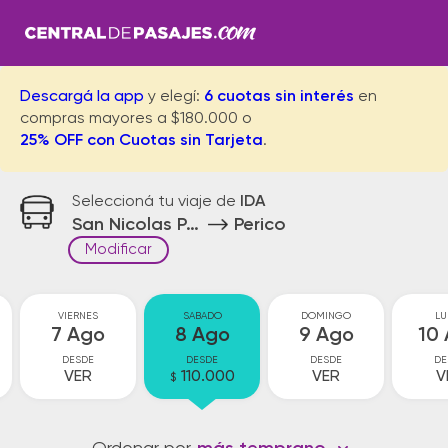
Descargá la app
y elegí:
6 cuotas sin interés
en
compras mayores a $180.000 o
25% OFF con Cuotas sin Tarjeta
.
Seleccioná tu viaje de
IDA
San Nicolas Parador
Perico
Modificar
VIERNES
SABADO
DOMINGO
LU
7 Ago
8 Ago
9 Ago
10
DESDE
DESDE
DESDE
DE
VER
110.000
VER
V
$