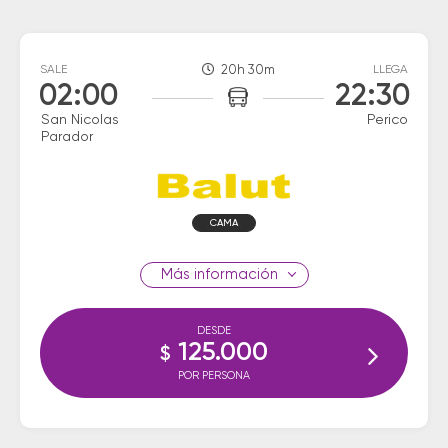
SALE
20h 30m
LLEGA
02:00
22:30
San Nicolas
Perico
Parador
CAMA
información
DESDE
125.000
$
POR PERSONA