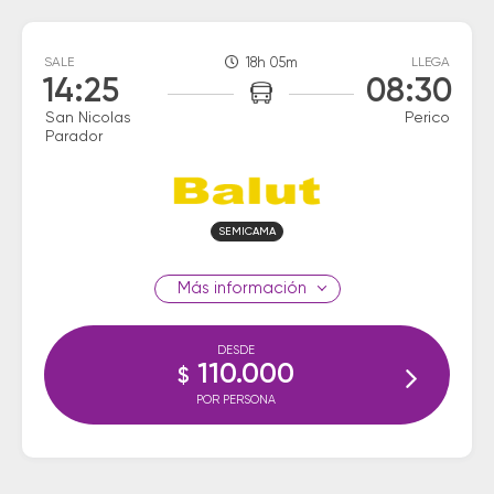
SALE
18h 05m
LLEGA
14:25
08:30
San Nicolas
Perico
Parador
SEMICAMA
información
DESDE
110.000
$
POR PERSONA