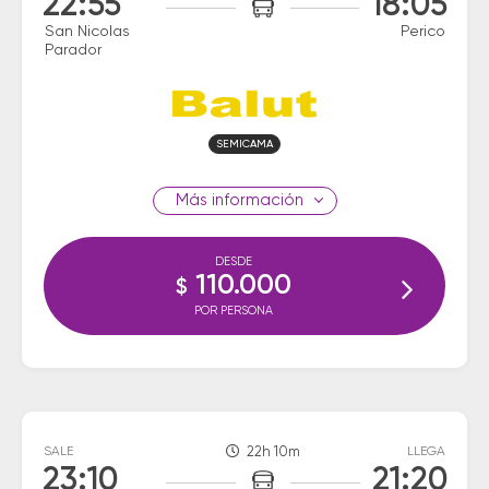
22:55
18:05
San Nicolas
Perico
Parador
SEMICAMA
información
DESDE
110.000
$
POR PERSONA
SALE
22h 10m
LLEGA
23:10
21:20