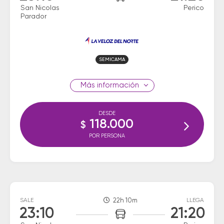
San Nicolas
Perico
Parador
SEMICAMA
información
DESDE
118.000
$
POR PERSONA
SALE
22h 10m
LLEGA
23:10
21:20