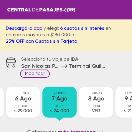
Descargá la app
y elegí:
6 cuotas sin interés
en
compras mayores a $180.000 o
25% OFF con Cuotas sin Tarjeta
.
Seleccioná tu viaje de
IDA
San Nicolas Parador
Terminal Quilmes
Modificar
JUEVES
VIERNES
SABADO
DOM
6 Ago
7 Ago
8 Ago
9 
DESDE
DESDE
DESDE
DE
29.000
24.000
VER
21
$
$
$