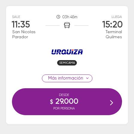
SALE
03h 45m
LLEGA
11:35
15:20
San Nicolas
Terminal
Parador
Quilmes
SEMICAMA
información
DESDE
29.000
$
POR PERSONA