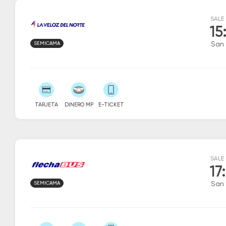
SALE
15
SEMICAMA
San 
TARJETA
DINERO MP
E-TICKET
SALE
17
SEMICAMA
San 