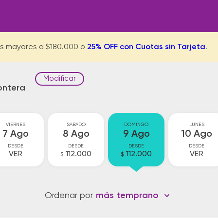
s mayores a $180.000 o
25% OFF con Cuotas sin Tarjeta
.
Modificar
ontera
VIERNES
SABADO
DOMINGO
LUNES
7 Ago
8 Ago
9 Ago
10 Ago
DESDE
DESDE
DESDE
DESDE
VER
112.000
112.000
VER
$
$
Ordenar por
más temprano