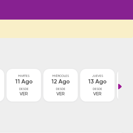
MARTES
MIÉRCOLES
JUEVES
VI
11 Ago
12 Ago
13 Ago
14
DESDE
DESDE
DESDE
D
VER
VER
VER
V