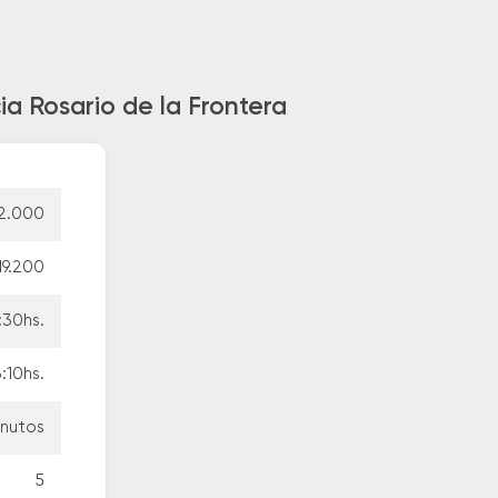
ia Rosario de la Frontera
12.000
19.200
:30hs.
:10hs.
inutos
5