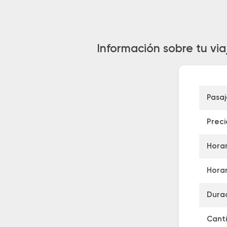
Información sobre tu via
Pasa
Preci
Horar
Horar
Durac
Canti