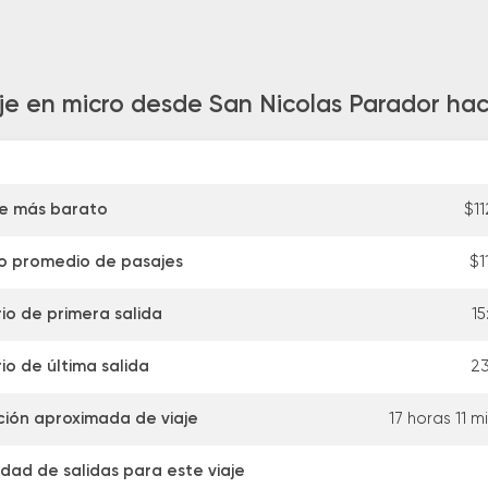
je en micro desde San Nicolas Parador hac
je más barato
$1
o promedio de pasajes
$1
io de primera salida
15
io de última salida
23
ión aproximada de viaje
17 horas 11 m
dad de salidas para este viaje