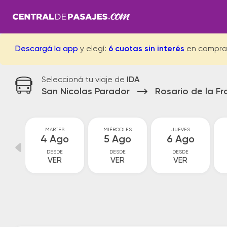
Descargá la app
y elegí:
6 cuotas sin interés
en compra
Seleccioná tu viaje de
IDA
San Nicolas Parador
Rosario de la Fr
MARTES
MIÉRCOLES
JUEVES
go
4 Ago
5 Ago
6 Ago
DESDE
DESDE
DESDE
VER
VER
VER