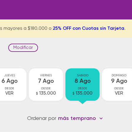
s mayores a $180.000 o
25% OFF con Cuotas sin Tarjeta
.
Modificar
JUEVES
VIERNES
SABADO
DOMINGO
6 Ago
7 Ago
8 Ago
9 Ago
DESDE
DESDE
DESDE
DESDE
VER
135.000
135.000
VER
$
$
Ordenar por
más temprano