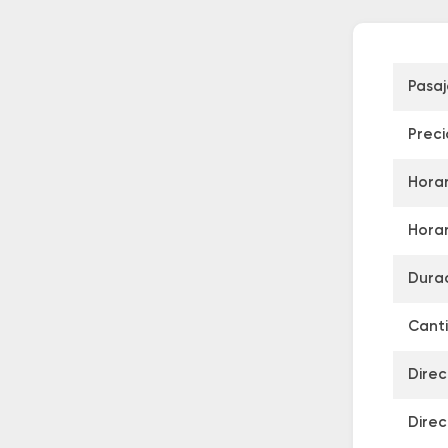
Pasa
Preci
Horar
Horar
Durac
Canti
Direc
Direc