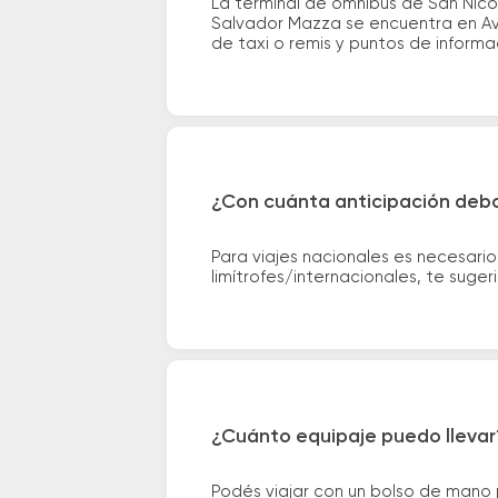
La terminal de ómnibus de San Nico
Salvador Mazza se encuentra en Av.
de taxi o remis y puntos de informac
¿Con cuánta anticipación debo
Para viajes nacionales es necesario
limítrofes/internacionales, te suge
¿Cuánto equipaje puedo llevar
Podés viajar con un bolso de mano