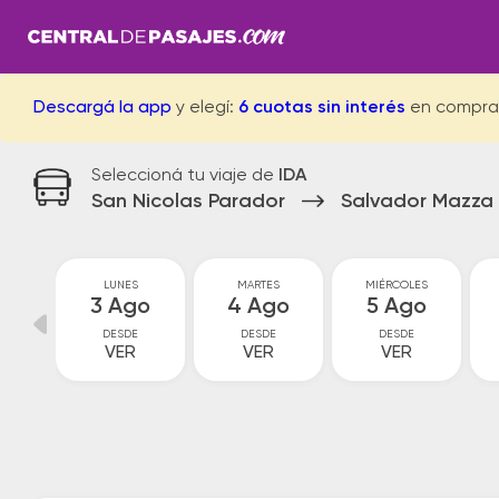
Descargá la app
y elegí:
6 cuotas sin interés
en compra
Seleccioná tu viaje de
IDA
San Nicolas Parador
Salvador Mazza
GO
LUNES
MARTES
MIÉRCOLES
go
3 Ago
4 Ago
5 Ago
DESDE
DESDE
DESDE
VER
VER
VER