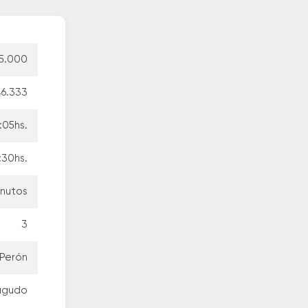
5.000
46.333
7:05hs.
:30hs.
inutos
3
 Perón
eagudo