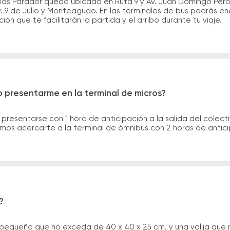
las Parador queda ubicada en Ruta 9 y Av. Juan Domingo Peró
 9 de Julio y Monteagudo. En las terminales de bus podrás enc
ión que te facilitarán la partida y el arribo durante tu viaje.
 presentarme en la terminal de micros?
 presentarse con 1 hora de anticipación a la salida del colecti
rimos acercarte a la terminal de ómnibus con 2 horas de antic
?
 pequeño que no exceda de 40 x 40 x 25 cm. y una valija que