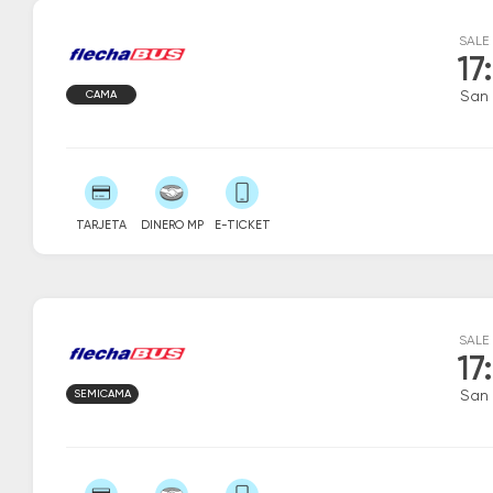
SALE
17
CAMA
San 
TARJETA
DINERO MP
E-TICKET
SALE
17
SEMICAMA
San 