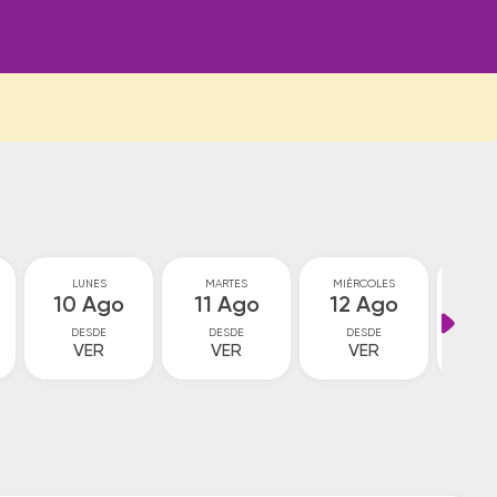
LUNES
MARTES
MIÉRCOLES
JU
10 Ago
11 Ago
12 Ago
13
DESDE
DESDE
DESDE
D
VER
VER
VER
V