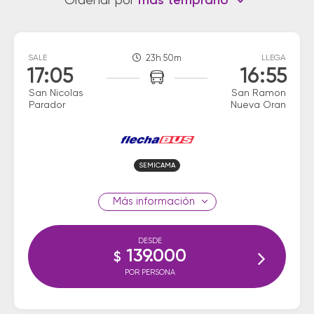
Ordenar por
más temprano
SALE
23h 50m
LLEGA
17:05
16:55
San Nicolas
San Ramon
Parador
Nueva Oran
SEMICAMA
información
DESDE
139.000
$
POR PERSONA