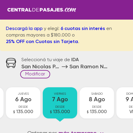
Descargá la app
y elegí:
6 cuotas sin interés
en
compras mayores a $180.000 o
25% OFF con Cuotas sin Tarjeta
.
Seleccioná tu viaje de
IDA
San Nicolas Parador
San Ramon Nueva Oran
Modificar
JUEVES
VIERNES
SABADO
DOM
6 Ago
7 Ago
8 Ago
9 
DESDE
DESDE
DESDE
DE
135.000
135.000
135.000
V
$
$
$