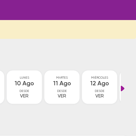
LUNES
MARTES
MIÉRCOLES
JU
10 Ago
11 Ago
12 Ago
13
DESDE
DESDE
DESDE
D
VER
VER
VER
V