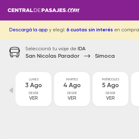
Descargá la app
y elegí:
6 cuotas sin interés
en compra
Seleccioná tu viaje de
IDA
San Nicolas Parador
Simoca
GO
LUNES
MARTES
MIÉRCOLES
go
3 Ago
4 Ago
5 Ago
DESDE
DESDE
DESDE
VER
VER
VER