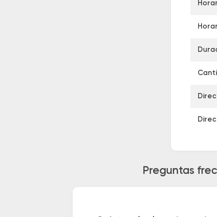
Horar
Horar
Durac
Canti
Direc
Direc
Preguntas frec