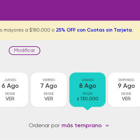
s mayores a $180.000 o
25% OFF con Cuotas sin Tarjeta
.
Modificar
JUEVES
VIERNES
SABADO
DOMINGO
6 Ago
7 Ago
8 Ago
9 Ago
DESDE
DESDE
DESDE
DESDE
VER
VER
130.000
VER
$
Ordenar por
más temprano