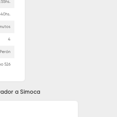
:55hs.
:40hs.
inutos
4
 Perón
no 526
arador a Simoca