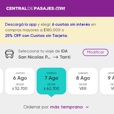
Descargá la app
y elegí:
6 cuotas sin interés
en
compras mayores a $180.000 o
25% OFF con Cuotas sin Tarjeta
.
Seleccioná tu viaje de
IDA
Modificar
San Nicolas Parador
Tanti
JUEVES
VIERNES
SABADO
DOM
6 Ago
7 Ago
8 Ago
9 
DESDE
DESDE
DESDE
DE
52.700
62.700
VER
V
$
$
Ordenar por
más temprano