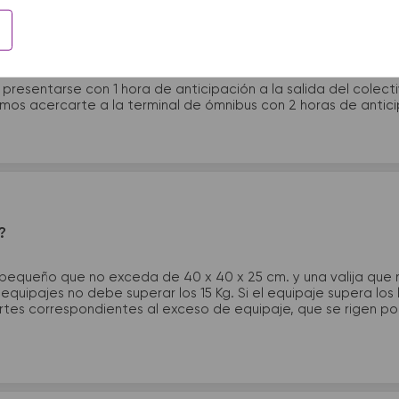
 presentarme en la terminal de micros?
 presentarse con 1 hora de anticipación a la salida del colecti
rimos acercarte a la terminal de ómnibus con 2 horas de antic
?
 pequeño que no exceda de 40 x 40 x 25 cm. y una valija que
quipajes no debe superar los 15 Kg. Si el equipaje supera los
tes correspondientes al exceso de equipaje, que se rigen por 