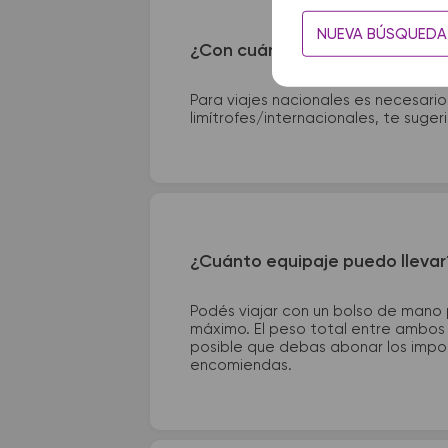
NUEVA BÚSQUEDA
¿Con cuánta anticipación debo
Para viajes nacionales es necesario
limítrofes/internacionales, te suge
¿Cuánto equipaje puedo llevar
Podés viajar con un bolso de mano
máximo. El peso total entre ambos e
posible que debas abonar los impor
encomiendas.