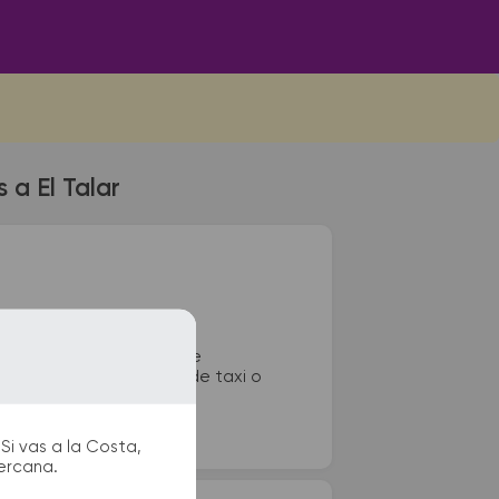
 a El Talar
colectivos de El Talar se
os, sanitarios, paradas de taxi o
Si vas a la Costa,
cercana.