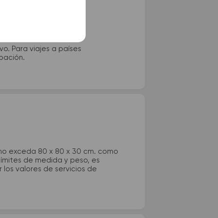
vo. Para viajes a países
ipación.
 no exceda 80 x 80 x 30 cm. como
 límites de medida y peso, es
los valores de servicios de