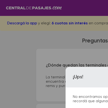
Descargá la app
y elegí:
6 cuotas sin interés
en compra
Preguntas 
¿Dónde quedan las terminales d
¡Ups!
La terminal de ómnibus de San Nicol
encuentra en Hipólito Yrigoyen 2338
remis y puntos de información que te
No encontramos opcio
recordá que algunas