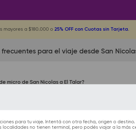
s mayores a $180.000 o
25% OFF con Cuotas sin Tarjeta
.
frecuentes para el viaje desde San Nicolas
e micro de San Nicolas a El Talar?
as queda ubicada en Terminal - Av. Morteo 55. La terminal de 
 (Ex Ruta 197). En las terminales de bus podrás encontrar kiosc
 facilitarán la partida y el arribo durante tu viaje.
nes para tu viaje. Intentá con otra fecha, origen o destino. 
 localidades no tienen terminal, pero podés viajar a la más 