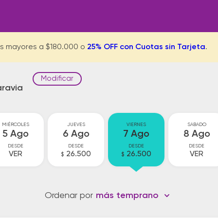
s mayores a $180.000 o
25% OFF con Cuotas sin Tarjeta
.
Modificar
aravia
MIÉRCOLES
JUEVES
VIERNES
SABADO
5 Ago
6 Ago
7 Ago
8 Ago
DESDE
DESDE
DESDE
DESDE
VER
26.500
26.500
VER
$
$
Ordenar por
más temprano