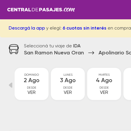
Descargá la app
y elegí:
6 cuotas sin interés
en compra
Seleccioná tu viaje de
IDA
San Ramon Nueva Oran
Apolinario S
O
DOMINGO
LUNES
MARTES
o
2 Ago
3 Ago
4 Ago
DESDE
DESDE
DESDE
VER
VER
VER