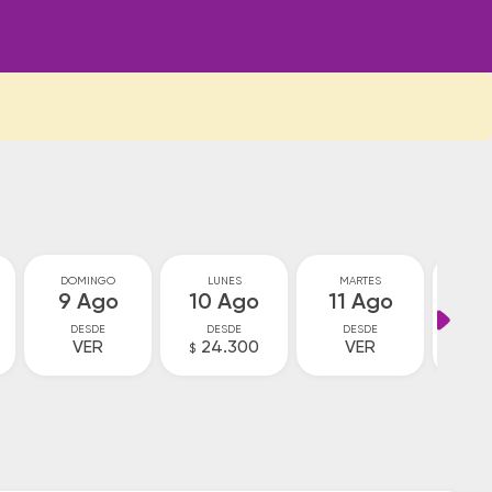
DOMINGO
LUNES
MARTES
MIÉ
9 Ago
10 Ago
11 Ago
12
DESDE
DESDE
DESDE
D
VER
24.300
VER
V
$