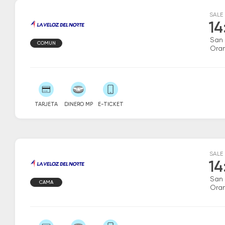
SALE
14
San
COMUN
Ora
TARJETA
DINERO MP
E-TICKET
SALE
14
San
CAMA
Ora