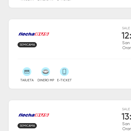
SALE
12
San
SEMICAMA
Ora
TARJETA
DINERO MP
E-TICKET
SALE
13
San
SEMICAMA
Ora