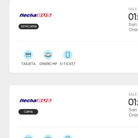
SALE
01
San
SEMICAMA
Ora
TARJETA
DINERO MP
E-TICKET
SALE
01
San
CAMA
Ora