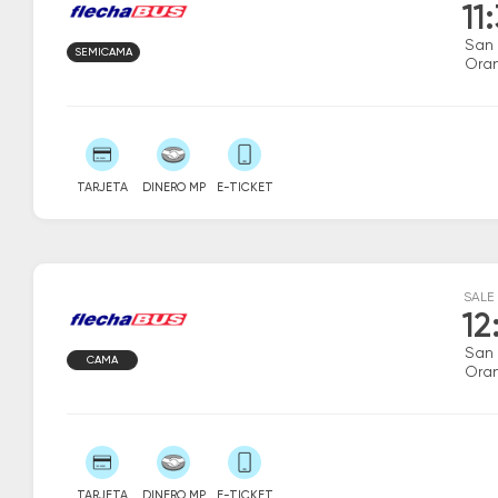
11
San
SEMICAMA
Ora
TARJETA
DINERO MP
E-TICKET
SALE
12
San
CAMA
Ora
TARJETA
DINERO MP
E-TICKET