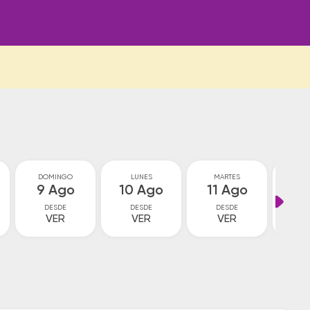
DOMINGO
LUNES
MARTES
MIÉ
9 Ago
10 Ago
11 Ago
12
DESDE
DESDE
DESDE
D
VER
VER
VER
1
$