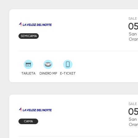
SALE
05
San
SEMICAMA
Ora
TARJETA
DINERO MP
E-TICKET
SALE
05
San
CAMA
Ora