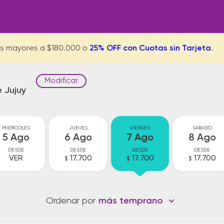
s mayores a $180.000 o
25% OFF con Cuotas sin Tarjeta
.
Modificar
 Jujuy
MIÉRCOLES
JUEVES
VIERNES
SABADO
5 Ago
6 Ago
7 Ago
8 Ago
DESDE
DESDE
DESDE
DESDE
VER
17.700
17.700
17.700
$
$
$
Ordenar por
más temprano