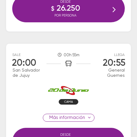
DESDE
26.250
$
POR PERSONA
SALE
00h 55m
LLEGA
20:00
20:55
San Salvador
General
de Jujuy
Guemes
CAMA
información
DESDE