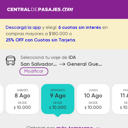
Descargá la app
y elegí:
6 cuotas sin interés
en
compras mayores a $180.000 o
25% OFF con Cuotas sin Tarjeta
.
Seleccioná tu viaje de
IDA
San Salvador de Jujuy
General Guemes
Modificar
SABADO
DOMINGO
LUNES
MA
8 Ago
9 Ago
10 Ago
11
DESDE
DESDE
DESDE
DE
10.000
10.000
10.000
10
$
$
$
$