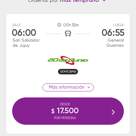
Ordenar por
más temprano
SALE
00h 55m
LLEGA
06:00
06:55
San Salvador
General
de Jujuy
Guemes
SEMICAMA
información
DESDE
17.500
$
POR PERSONA