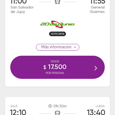
11:00
11:55
San Salvador
General
de Jujuy
Guemes
SEMICAMA
información
DESDE
17.500
$
POR PERSONA
SALE
01h 30m
LLEGA
12:10
13:40