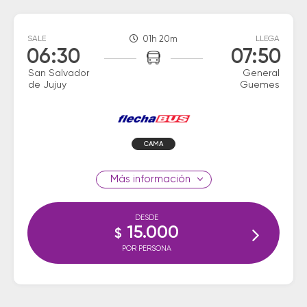
SALE
01h 20m
LLEGA
06:30
07:50
San Salvador
General
de Jujuy
Guemes
CAMA
información
DESDE
15.000
$
POR PERSONA