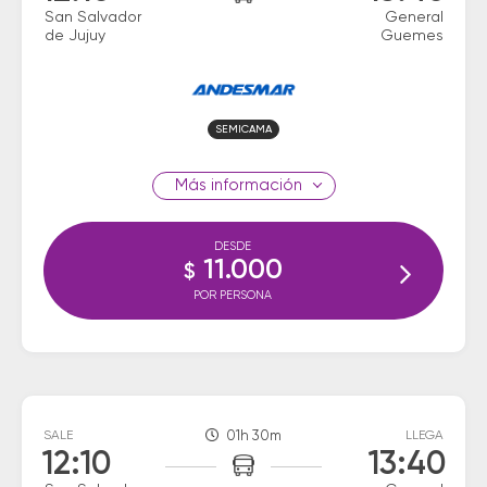
San Salvador
General
de Jujuy
Guemes
SEMICAMA
información
DESDE
11.000
$
POR PERSONA
SALE
01h 30m
LLEGA
12:10
13:40