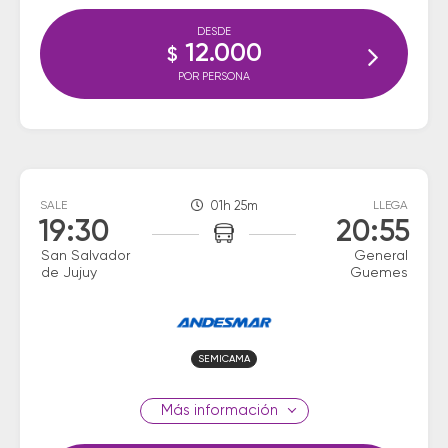
DESDE
12.000
$
POR PERSONA
SALE
01h 25m
LLEGA
19:30
20:55
San Salvador
General
de Jujuy
Guemes
SEMICAMA
información