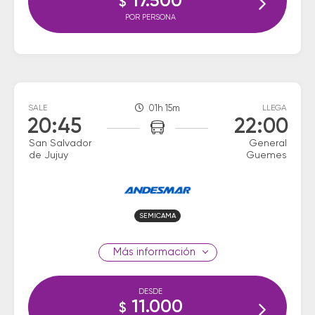
17.500
$
POR PERSONA
SALE
01h 15m
LLEGA
20:45
22:00
San Salvador
General
de Jujuy
Guemes
SEMICAMA
información
DESDE
11.000
$